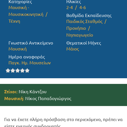
Κατηγορίες
Ηλικίες
Μουσική -
2-4
4-6
Προσφορές
Μουσικοκινητική
Βαθμίδα Εκπαίδευσης
Τέχνη
Παιδικός Σταθμός
Προνήπιο
Νηπιαγωγείο
Γνωστικό Αντικείμενο
Θεματικοί Μήνες
Μουσική
Μάιος
Ημέρα αναφοράς
Παγκ. Ημ. Μουσείων
Στίχοι:
Νίκη Κάντζου
Μουσική:
Νίκος Παπαδογιώργος
Για να έχετε πλήρη πρόσβαση στο περιεχόμενο, πρέπει να
είστε ενεργός συνδρομητής.