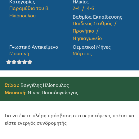
Κατηγορίες
Ηλικίες
Παραμύθια του Β.
2-4
4-6
Προσφορές
Ηλιόπουλου
Βαθμίδα Εκπαίδευσης
Παιδικός Σταθμός
Προνήπιο
Νηπιαγωγείο
Γνωστικό Αντικείμενο
Θεματικοί Μήνες
Μουσική
Μάρτιος
Στίχοι:
Βαγγέλης Ηλίοπουλος
Μουσική:
Νίκος Παπαδογιώργος
Για να έχετε πλήρη πρόσβαση στο περιεχόμενο, πρέπει να
είστε ενεργός συνδρομητής.