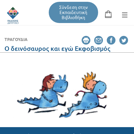
Σύνδεση στην
Εκπαιδευτική
Βιβλιοθήκη
Αναζήτηση
Φόρμα αναζήτησης
ΤΡΑΓΟΎΔΙΑ
Ο δεινόσαυρος και εγώ Εκφοβισμός
Εκπαιδευτική Βιβλιοθήκη
Βιβλία
Σεμινάρια / Συνέδρια
Τεύχη Περιοδικών