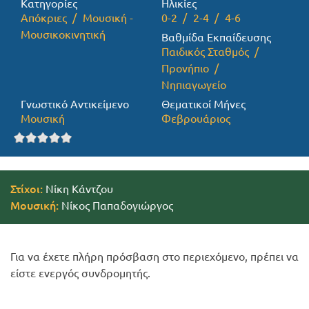
Κατηγορίες
Ηλικίες
Απόκριες
Μουσική -
0-2
2-4
4-6
Προσφορές
Μουσικοκινητική
Βαθμίδα Εκπαίδευσης
Παιδικός Σταθμός
Προνήπιο
Νηπιαγωγείο
Γνωστικό Αντικείμενο
Θεματικοί Μήνες
Μουσική
Φεβρουάριος
Στίχοι:
Νίκη Κάντζου
Μουσική:
Νίκος Παπαδογιώργος
Για να έχετε πλήρη πρόσβαση στο περιεχόμενο, πρέπει να
είστε ενεργός συνδρομητής.