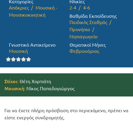
Κατηγορίες
Ηλικίες
Απόκριες
Μουσική -
2-4
4-6
Προσφορές
Μουσικοκινητική
Βαθμίδα Εκπαίδευσης
Παιδικός Σταθμός
Προνήπιο
Νηπιαγωγείο
Γνωστικό Αντικείμενο
Θεματικοί Μήνες
Μουσική
Φεβρουάριος
Στίχοι:
Θέτη Χορτιάτη
Μουσική:
Νίκος Παπαδογιώργος
Για να έχετε πλήρη πρόσβαση στο περιεχόμενο, πρέπει να
είστε ενεργός συνδρομητής.