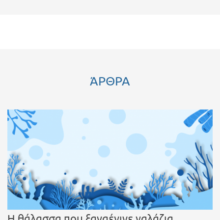
ΆΡΘΡΑ
Η θάλασσα που ξαναέγινε γαλάζια