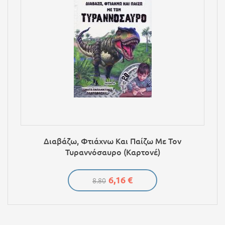
Διαβάζω, Φτιάχνω Και Παίζω Με Τον
Τυραννόσαυρο (Καρτονέ)
6,16 €
8.80