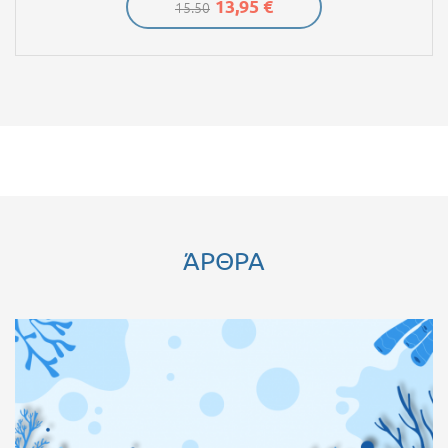
13,95 €
15.50
ΆΡΘΡΑ