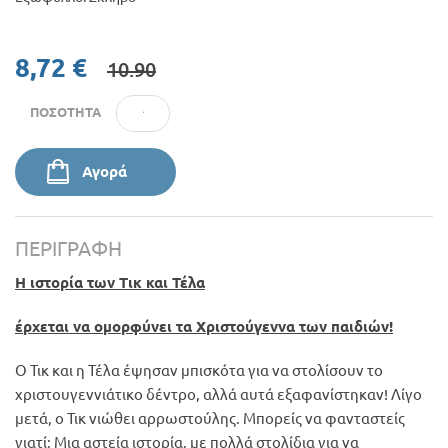
8,72 €
10.90
ΠΟΣΌΤΗΤΑ
Αγορά
ΠΕΡΙΓΡΑΦΉ
Η ιστορία των Τικ και Τέλα
έρχεται να ομορφύνει τα Χριστούγεννα των παιδιών!
Ο Τικ και η Τέλα έψησαν μπισκότα για να στολίσουν το
χριστουγεννιάτικο δέντρο, αλλά αυτά εξαφανίστηκαν! Λίγο
μετά, ο Τικ νιώθει αρρωστούλης. Μπορείς να φανταστείς
γιατί; Μια αστεία ιστορία, με πολλά στολίδια για να