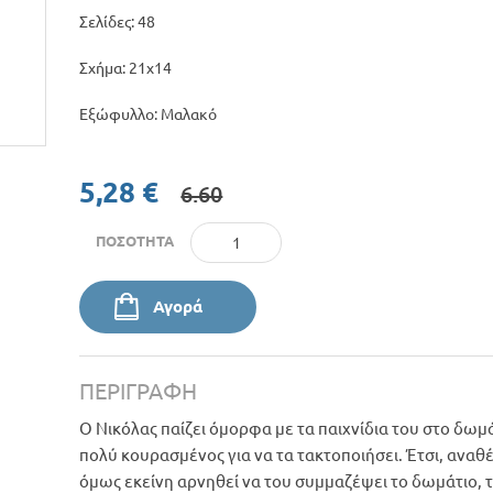
Σελίδες: 48
Σχήμα: 21χ14
Εξώφυλλο: Μαλακό
5,28 €
6.60
ΠΟΣΌΤΗΤΑ
Αγορά
ΠΕΡΙΓΡΑΦΉ
Ο Νικόλας παίζει όμορφα με τα παιχνίδια του στο δωμά
πολύ κουρασμένος για να τα τακτοποιήσει. Έτσι, αναθέ
όμως εκείνη αρνηθεί να του συμμαζέψει το δωμάτιο, τ