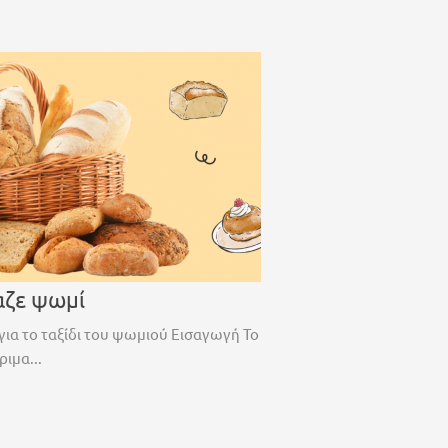
αζε ψωμί
για το ταξίδι του ψωμιού Εισαγωγή Το
ριμα...