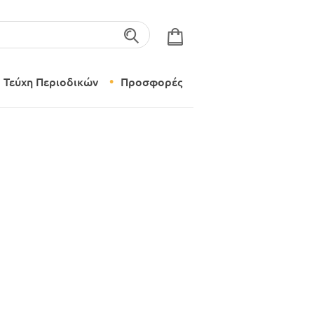
λέξεις-κλειδιά
Τεύχη Περιοδικών
Προσφορές
Σύγχρονο Νηπιαγωγείο
Δημιουργικό Εργαστήρι