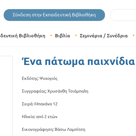
Εισάγετε τις 
Σύνδεση στην Εκπαιδευτική Βιβλιοθήκη
ιδευτική Βιβλιοθήκη
Βιβλία
Σεμινάρια / Συνέδρια
Θεματικές Κατηγορίες Βιβλίων
Ένα πάτωμα παιχνίδια
Εκδόσεις Δίπτυχο
Εκδότης: Ψυχογιός
Bazaar
Συγγραφέας: Χρυσάνθη Τσιάμπαλη
Σειρά: Μπανάνα 12
Ηλικία: από 2 ετών
Εικονογράφηση: Βάσω Λαμπίτση