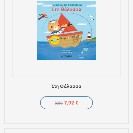
Στη Θάλασσα
7,92 €
8.80