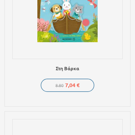
Στη Βάρκα
7,04 €
8.80