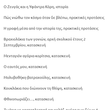
Ο Ζευγάς και η Υφάντρα Κόρη, ιστορία
Πώς νιώθω τον κόσμο όταν δε βλέπω, πρακτικές προτάσεις
Η γραφή μέσα από την ιστορία της, πρακτικές προτάσεις
Βραχιολάκια των γονιών, αρχή σχολικού έτους 2
Σεπτεμβρίου, κατασκευή
Μενταγιόν αγόρια-κορίτσια, κατασκευή
Ο εαυτός μου, κατασκευή
Μολυβοθήκη-βατραχούλης, κατασκευή
Κουκλάκια που διώχνουν τη θλίψη, κατασκευή
Φθινοπωριάζει…, κατασκευή
Ζωάκια με χαρτοπλεκτική και κολάζ, ημέρα των ζώων 4