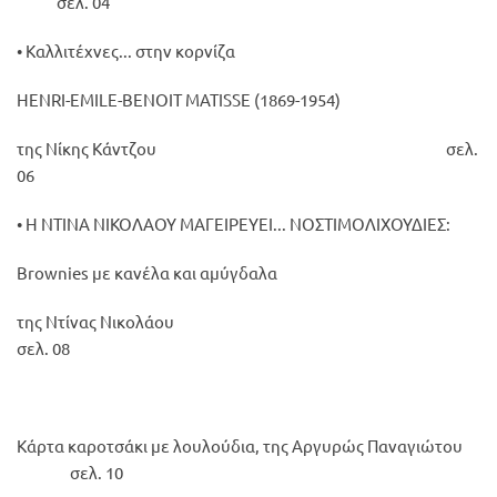
σελ. 04
• Καλλιτέχνες... στην κορνίζα
HENRI-EMILE-BENOIT MATISSE (1869-1954)
της Νίκης Κάντζου σελ.
06
• Η ΝΤΙΝΑ ΝΙΚΟΛΑΟΥ ΜΑΓΕΙΡΕΥΕΙ... ΝΟΣΤΙΜΟΛΙΧΟΥΔΙΕΣ:
Brownies με κανέλα και αμύγδαλα
της Ντίνας Νικολάου
σελ. 08
Κάρτα καροτσάκι με λουλούδια, της Αργυρώς Παναγιώτου
σελ. 10