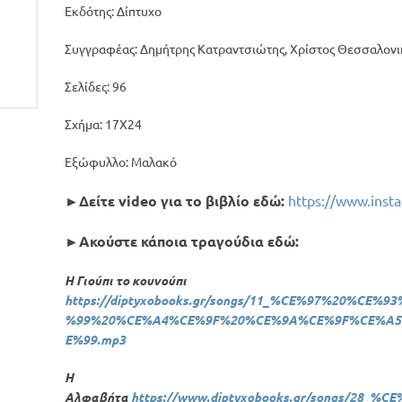
Εκδότης: Δίπτυχο
Συγγραφέας: Δημήτρης Κατραντσιώτης, Χρίστος Θεσσαλονι
Σελίδες: 96
Σχήμα: 17Χ24
Εξώφυλλο: Μαλακό
►Δείτε video για το βιβλίο εδώ:
https://www.inst
►Ακούστε κάποια τραγούδια εδώ:
Η Γιούπι το κουνούπι
https://diptyxobooks.gr/songs/11_%CE%97%20%C
%99%20%CE%A4%CE%9F%20%CE%9A%CE%9F%CE%A
E%99.mp3
Η
Αλφαβήτα
https://www.diptyxobooks.gr/songs/28