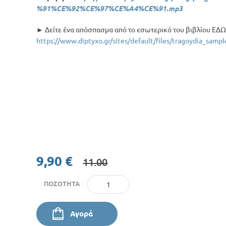
%91%CE%92%CE%97%CE%A4%CE%91.mp3
► Δείτε ένα απόσπασμα από το εσωτερικό του βιβλίου ΕΔΩ
https://www.diptyxo.gr/sites/default/files/tragoydia_sampl
9,90 €
11.00
ΠΟΣΌΤΗΤΑ
Αγορά