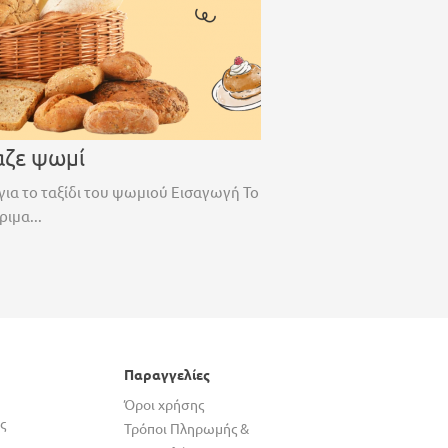
αζε ψωμί
για το ταξίδι του ψωμιού Εισαγωγή Το
ριμα...
Παραγγελίες
Όροι χρήσης
ς
Τρόποι Πληρωμής &