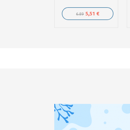
5,51 €
6.89