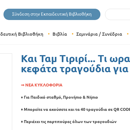
Εισάγετε τις 
Σύνδεση στην Εκπαιδευτική Βιβλιοθήκη
ιδευτική Βιβλιοθήκη
Βιβλία
Σεμινάρια / Συνέδρια
Θεματικές Κατηγορίες Βιβλίων
Και Ταμ Τιριρί... Τι ωρ
Εκδόσεις Δίπτυχο
κεφάτα τραγούδια για 
Bazaar
⇒ ΝΕΑ ΚΥΚΛΟΦΟΡΙΑ
♦
Για Παιδικό σταθμό, Προνήπιο & Νήπιο
♦ Μπορείτε να ακούσετε και τα 40 τραγούδια σε QR COD
♦ Περιέχει τις παρτιτούρες όλων των τραγουδιών