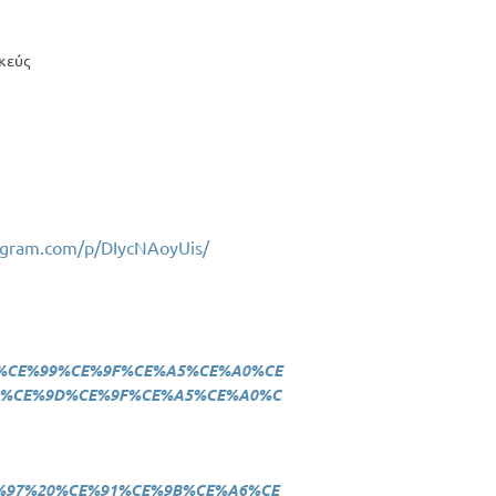
κεύς
agram.com/p/DIycNAoyUis/
E%93%CE%99%CE%9F%CE%A5%CE%A0%CE
5%CE%9D%CE%9F%CE%A5%CE%A0%C
_%CE%97%20%CE%91%CE%9B%CE%A6%CE