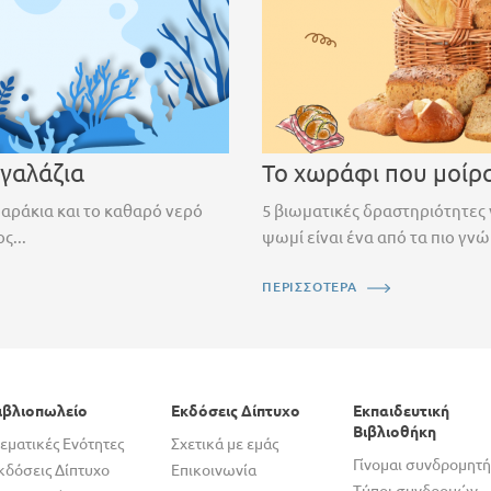
 γαλάζια
Το χωράφι που μοίρ
ψαράκια και το καθαρό νερό
5 βιωματικές δραστηριότητες 
ς...
ψωμί είναι ένα από τα πιο γνώ
ΠΕΡΙΣΣΟΤΕΡΑ
ιβλιοπωλείο
Εκδόσεις Δίπτυχο
Εκπαιδευτική
Βιβλιοθήκη
εματικές Ενότητες
Σχετικά με εμάς
Γίνομαι συνδρομητή
κδόσεις Δίπτυχο
Επικοινωνία