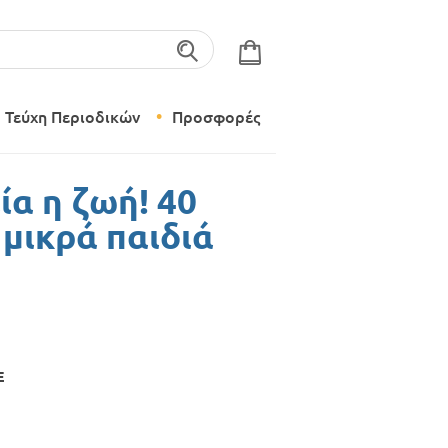
λέξεις-κλειδιά
Τεύχη Περιοδικών
Προσφορές
Σύγχρονο Νηπιαγωγείο
αία η ζωή! 40
Δημιουργικό Εργαστήρι
μικρά παιδιά
E