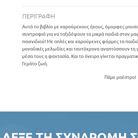
ΠΕΡΙΓΡΑΦΉ
Αυτό το βιβλίο με χαρούμενους ήχους, όμορφες μουσικέ
συντροφιά για να ταξιδέψουν τα μικρά παιδιά στον μαγ
παιχνιδιού! Με απλές και χαρούμενες φόρμες τα παιδ
μοναδικές μελωδίες και ταυτόχρονα αναπτύσσουν τη γ
μέσα τους η φαντασία. Και το όνειρο γίνεται πραγματι
Γεμάτο ζωή.
Πάμε μαέστρο!
ΆΛΕΞΕ ΤΗ ΣΥΝΔΡΟΜΉ Σ