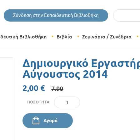
Εισάγετε τις 
Σύνδεση στην Εκπαιδευτική Βιβλιοθήκη
ιδευτική Βιβλιοθήκη
Βιβλία
Σεμινάρια / Συνέδρια
Θεματικές Κατηγορίες Βιβλίων
Δημιουργικό Εργαστήρι
Εκδόσεις Δίπτυχο
Αύγουστος 2014
Bazaar
2,00 €
7.90
ΠΟΣΌΤΗΤΑ
Αγορά