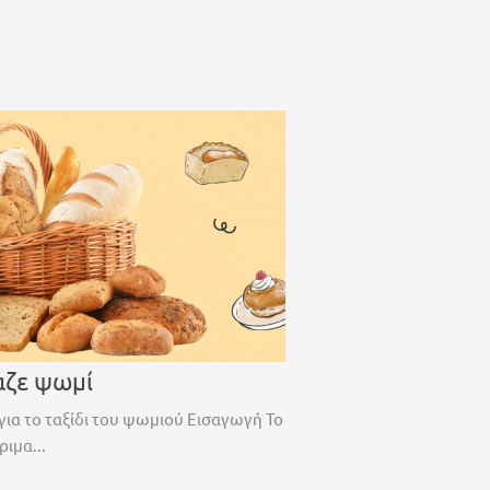
αζε ψωμί
για το ταξίδι του ψωμιού Εισαγωγή Το
ριμα...