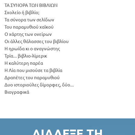
ΤΑ ΣΥΝΟΡΑ ΤΩΝ ΒΙΒΛΙΩΝ
Σχολείο ή βιβλίο;
Τα σύνορα των σελίδων
Του παραμυθιού χαϊκού
Ο χάρτης των ονείρων
Οι άλλες θάλασσες του βιβλίου
Η ηρωίδα κι ο αναγνώστης
Τρία... βιβλιο-λίμερικ
Η καλύτερη παρέα
Η Λία που μισούσε τα βιβλία
Δραπέτες του παραμυθιού
Δυο ιστοριούλες δίμορφες, δύο...
Βιογραφικά
ΔΙΆΛΕΞΕ ΤΗ