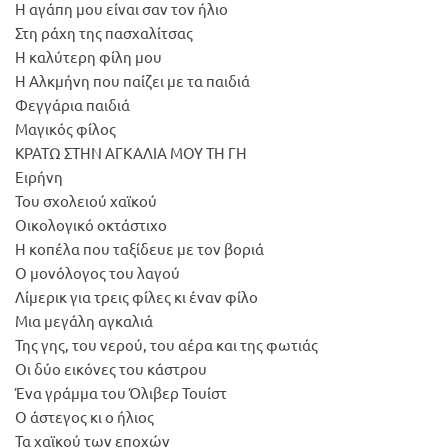
Η αγάπη μου είναι σαν τον ήλιο
Στη ράχη της πασχαλίτσας
Η καλύτερη φίλη μου
Η Αλκμήνη που παίζει με τα παιδιά
Φεγγάρια παιδιά
Μαγικός φίλος
ΚΡΑΤΩ ΣΤΗΝ ΑΓΚΑΛΙΑ ΜΟΥ ΤΗ ΓΗ
Ειρήνη
Του σχολειού χαϊκού
Οικολογικό οκτάστιχο
Η κοπέλα που ταξίδευε με τον βοριά
Ο μονόλογος του λαγού
Λίμερικ για τρεις φίλες κι έναν φίλο
Μια μεγάλη αγκαλιά
Της γης, του νερού, του αέρα και της φωτιάς
Οι δύο εικόνες του κάστρου
Ένα γράμμα του Όλιβερ Τουίστ
Ο άστεγος κι ο ήλιος
Τα χαϊκού των εποχών