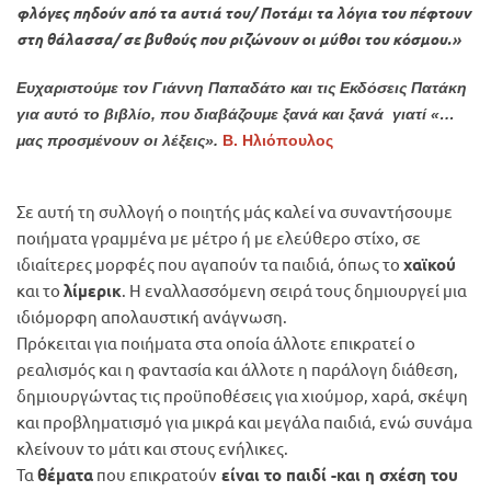
φλόγες πηδούν από τα αυτιά του/ Ποτάμι τα λόγια του πέφτουν
στη θάλασσα/ σε βυθούς που ριζώνουν οι μύθοι του κόσμου.»
Ευχαριστούμε τον Γιάννη Παπαδάτο και τις Εκδόσεις Πατάκη
για αυτό το βιβλίο, που διαβάζουμε ξανά και ξανά γιατί «…
μας προσμένουν οι λέξεις».
Β. Ηλιόπουλος
Σε αυτή τη συλλογή ο ποιητής μάς καλεί να συναντήσουμε
ποιήματα γραμμένα με μέτρο ή με ελεύθερο στίχο, σε
ιδιαίτερες μορφές που αγαπούν τα παιδιά, όπως το
χαϊκού
και το
λίμερικ
. Η εναλλασσόμενη σειρά τους δημιουργεί μια
ιδιόμορφη απολαυστική ανάγνωση.
Πρόκειται για ποιήματα στα οποία άλλοτε επικρατεί ο
ρεαλισμός και η φαντασία και άλλοτε η παράλογη διάθεση,
δημιουργώντας τις προϋποθέσεις για χιούμορ, χαρά, σκέψη
και προβληματισμό για μικρά και μεγάλα παιδιά, ενώ συνάμα
κλείνουν το μάτι και στους ενήλικες.
Τα
θέματα
που επικρατούν
είναι το παιδί -και η σχέση του