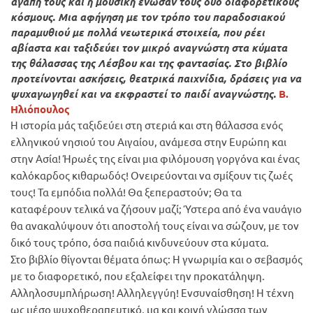
αγάπη τους και η μουσική ένωσαν τους δυο διαφορετικούς
κόσμους. Μια αφήγηση με τον τρόπο του παραδοσιακού
παραμυθιού με πολλά νεωτερικά στοιχεία, που ρέει
αβίαστα και ταξιδεύει τον μικρό αναγνώστη στα κύματα
της θάλασσας της Λέσβου και της φαντασίας. Στο βιβλίο
προτείνονται ασκήσεις, θεατρικά παιχνίδια, δράσεις για να
ψυχαγωγηθεί και να εκφραστεί το παιδί αναγνώστης.
Β.
Ηλιόπουλος
Η ιστορία μάς ταξιδεύει στη στεριά και στη θάλασσα ενός
ελληνικού νησιού του Αιγαίου, ανάμεσα στην Ευρώπη και
στην Ασία! Ήρωές της είναι μια φιλόμουση γοργόνα και ένας
καλόκαρδος κιθαρωδός! Ονειρεύονται να σμίξουν τις ζωές
τους! Τα εμπόδια πολλά! Θα ξεπεραστούν; Θα τα
καταφέρουν τελικά να ζήσουν μαζί; Ύστερα από ένα ναυάγιο
θα ανακαλύψουν ότι αποστολή τους είναι να σώζουν, με τον
δικό τους τρόπο, όσα παιδιά κινδυνεύουν στα κύματα.
Στο βιβλίο θίγονται θέματα όπως: Η γνωριμία και ο σεβασμός
με το διαφορετικό, που εξαλείφει την προκατάληψη.
Αλληλοσυμπλήρωση! Αλληλεγγύη! Ενσυναίσθηση! Η τέχνη
ως μέσο ψυχοθεραπευτικό, μα και κοινή γλώσσα των