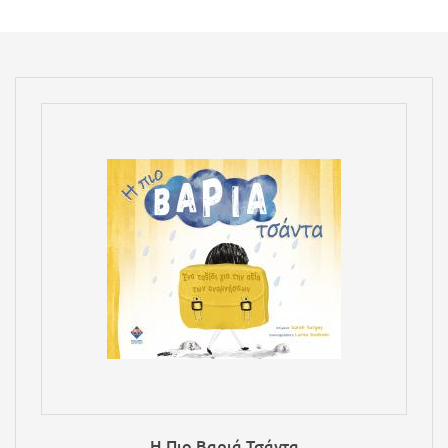
Η Πιο Βαριά Τσάντα