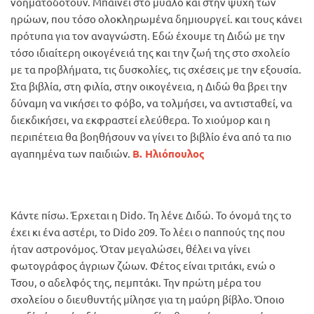
νοηματοδοτούν. Μπαίνει στο μυαλό και στην ψυχή των
ηρώων, που τόσο ολοκληρωμένα δημιουργεί. και τους κάνει
πρότυπα για τον αναγνώστη. Εδώ έχουμε τη Διδώ με την
τόσο ιδιαίτερη οικογένειά της και την ζωή της στο σχολείο
με τα προβλήματα, τις δυσκολίες, τις σχέσεις με την εξουσία.
Στα βιβλία, στη φιλία, στην οικογένεια, η Διδώ θα βρει την
δύναμη να νικήσει το φόβο, να τολμήσει, να αντισταθεί, να
διεκδικήσει, να εκφραστεί ελεύθερα. Το χιούμορ και η
περιπέτεια θα βοηθήσουν να γίνει το βιβλίο ένα από τα πιο
αγαπημένα των παιδιών.
Β. Ηλιόπουλος
Κάντε πίσω. Έρχεται η Dido. Τη λένε Διδώ. Το όνομά της το
έχει κι ένα αστέρι, το Dido 209. Το λέει ο παππούς της που
ήταν αστρονόμος. Όταν μεγαλώσει, θέλει να γίνει
φωτογράφος άγριων ζώων. Φέτος είναι τριτάκι, ενώ ο
Τσου, ο αδελφός της, πεμπτάκι. Την πρώτη μέρα του
σχολείου ο διευθυντής μίλησε για τη μαύρη βίβλο. Όποιο