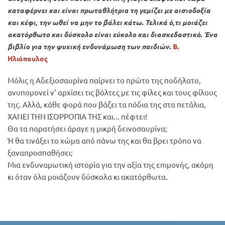
καταφέρνει και είναι πρωταθλήτρια τη γεμίζει με αισιοδοξία
και κέφι, την ωθεί να μην το βάλει κάτω. Τελικά ό,τι μοιάζει
ακατόρθωτο και δύσκολο είναι εύκολο και διασκεδαστικό. Ένα
βιβλίο για την ψυχική ενδυνάμωση των παιδιών.
Β.
Ηλιόπουλος
Μόλις η Αδεξιοσαυρίνα παίρνει το πρώτο της ποδήλατο,
ανυπομονεί ν' αρχίσει τις βόλτες με τις φίλες και τους φίλους
της. Αλλά, κάθε φορά που βάζει τα πόδια της στα πετάλια,
ΧΑΝΕΙ ΤΗΝ ΙΣΟΡΡΟΠΙΑ ΤΗΣ και... πέφτει!
Θα τα παρατήσει άραγε η μικρή δεινοσαυρίνα;
Ή θα τινάξει το χώμα από πάνω της και θα βρει τρόπο να
ξαναπροσπαθήσει;
Μια ενδυναμωτική ιστορία για την αξία της επιμονής, ακόμη
κι όταν όλα μοιάζουν δύσκολα κι ακατόρθωτα.