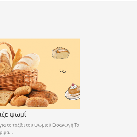
αζε ψωμί
για το ταξίδι του ψωμιού Εισαγωγή Το
ριμα...