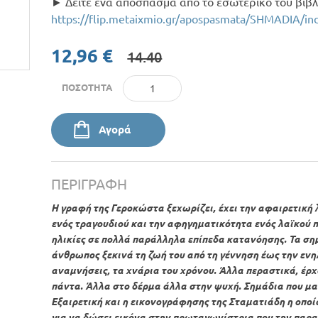
► Δείτε ένα απόσπασμα από το εσωτερικό του βιβλ
https://flip.metaixmio.gr/apospasmata/SHMADIA/in
12,96 €
14.40
ΠΟΣΌΤΗΤΑ
Αγορά
ΠΕΡΙΓΡΑΦΉ
Η γραφή της Γεροκώστα ξεχωρίζει, έχει την αφαιρετική 
ενός τραγουδιού και την αφηγηματικότητα ενός λαϊκού π
ηλικίες σε πολλά παράλληλα επίπεδα κατανόησης. Τα σ
άνθρωπος ξεκινά τη ζωή του από τη γέννηση έως την ενηλι
αναμνήσεις, τα χνάρια του χρόνου. Άλλα περαστικά, έρχ
πάντα. Άλλα στο δέρμα άλλα στην ψυχή. Σημάδια που μα
Εξαιρετική και η εικονογράφησης της Σταματιάδη η οποί
για να δώσει εικόνα στην πρωταγωνίστρια που την παρα