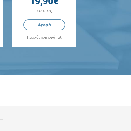
19,90€
το έτος
Αγορά
Τιμολόγηση εφάπαξ