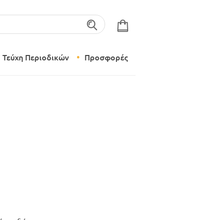
λέξεις-κλειδιά
Τεύχη Περιοδικών
Προσφορές
Σύγχρονο Νηπιαγωγείο
Δημιουργικό Εργαστήρι