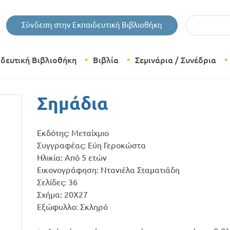
Εισάγετε τις 
Σύνδεση στην Εκπαιδευτική Βιβλιοθήκη
ιδευτική Βιβλιοθήκη
Βιβλία
Σεμινάρια / Συνέδρια
Θεματικές Κατηγορίες Βιβλίων
Σημάδια
Εκδόσεις Δίπτυχο
Εκδότης: Μεταίχμιο
Bazaar
Συγγραφέας: Εύη Γεροκώστα
Ηλικία: Από 5 ετών
Εικονογράφηση: Ντανιέλα Σταματιάδη
Σελίδες: 36
Σχήμα: 20Χ27
Εξώφυλλο: Σκληρό