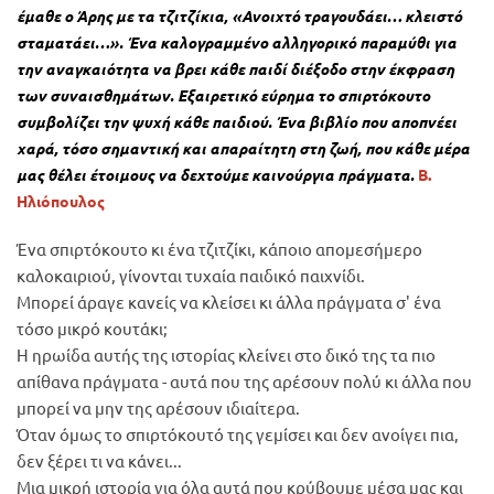
έμαθε ο Άρης με τα τζιτζίκια, «Ανοιχτό τραγουδάει… κλειστό
σταματάει…». Ένα καλογραμμένο αλληγορικό παραμύθι για
την αναγκαιότητα να βρει κάθε παιδί διέξοδο στην έκφραση
των συναισθημάτων. Εξαιρετικό εύρημα το σπιρτόκουτο
συμβολίζει την ψυχή κάθε παιδιού. Ένα βιβλίο που αποπνέει
χαρά, τόσο σημαντική και απαραίτητη στη ζωή, που κάθε μέρα
μας θέλει έτοιμους να δεχτούμε καινούργια πράγματα.
Β.
Ηλιόπουλος
Ένα σπιρτόκουτο κι ένα τζιτζίκι, κάποιο απομεσήμερο
καλοκαιριού, γίνονται τυχαία παιδικό παιχνίδι.
Μπορεί άραγε κανείς να κλείσει κι άλλα πράγματα σ' ένα
τόσο μικρό κουτάκι;
Η ηρωίδα αυτής της ιστορίας κλείνει στο δικό της τα πιο
απίθανα πράγματα - αυτά που της αρέσουν πολύ κι άλλα που
μπορεί να μην της αρέσουν ιδιαίτερα.
Όταν όμως το σπιρτόκουτό της γεμίσει και δεν ανοίγει πια,
δεν ξέρει τι να κάνει...
Μια μικρή ιστορία για όλα αυτά που κρύβουμε μέσα μας και