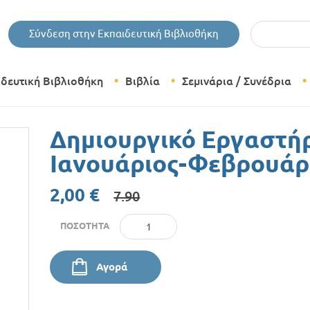
Εισάγετε τις 
Σύνδεση στην Εκπαιδευτική Βιβλιοθήκη
ιδευτική Βιβλιοθήκη
Βιβλία
Σεμινάρια / Συνέδρια
Θεματικές Κατηγορίες Βιβλίων
Δημιουργικό Εργαστήρ
Εκδόσεις Δίπτυχο
Ιανουάριος-Φεβρουάρ
Bazaar
2,00 €
7.90
ΠΟΣΌΤΗΤΑ
Αγορά