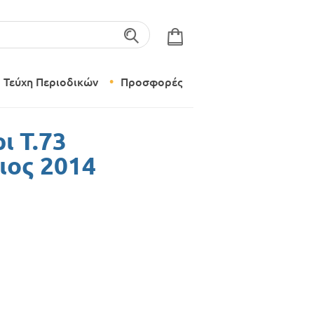
λέξεις-κλειδιά
Τεύχη Περιοδικών
Προσφορές
Σύγχρονο Νηπιαγωγείο
ι Τ.73
Δημιουργικό Εργαστήρι
ιος 2014