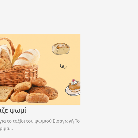
αζε ψωμί
για το ταξίδι του ψωμιού Εισαγωγή Το
ριμα...