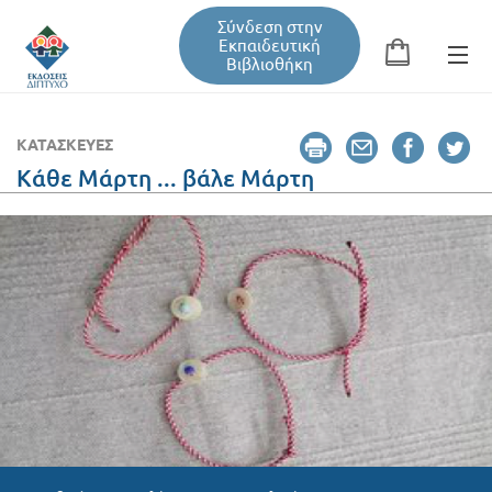
Σύνδεση στην
Εκπαιδευτική
Βιβλιοθήκη
Αναζήτηση
Φόρμα αναζήτησης
ΚΑΤΑΣΚΕΥΈΣ
Κάθε Μάρτη ... βάλε Μάρτη
Εκπαιδευτική Βιβλιοθήκη
Βιβλία
Σεμινάρια / Συνέδρια
Τεύχη Περιοδικών