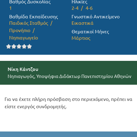
Βαθμός Δυσκολίας
Ηλικίες
1
2-4
4-6
Προσφορές
Βαθμίδα Εκπαίδευσης
Γνωστικό Αντικείμενο
Παιδικός Σταθμός
Εικαστικά
Προνήπιο
Θεματικοί Μήνες
Νηπιαγωγείο
Μάρτιος
Νίκη Κάντζου
Νηπιαγωγός, Υποψήφια Διδάκτωρ Πανεπιστημίου Αθηνών
Για να έχετε πλήρη πρόσβαση στο περιεχόμενο, πρέπει να
είστε ενεργός συνδρομητής.