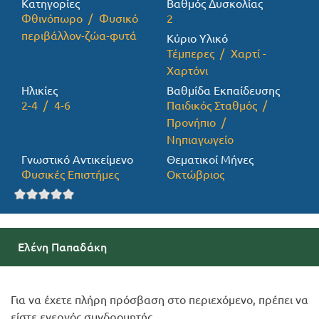
Κατηγορίες
Βαθμός Δυσκολίας
Φθινόπωρο
Φυσικό
2
Προσφορές
περιβάλλον-ζώα-φυτά
Κύριο Υλικό
Τέμπερες
Χαρτί -
Χαρτόνι
Ηλικίες
Βαθμίδα Εκπαίδευσης
2-4
4-6
Παιδικός Σταθμός
Προνήπιο
Νηπιαγωγείο
Γνωστικό Αντικείμενο
Θεματικοί Μήνες
Φυσικές Επιστήμες
Οκτώβριος
Ελένη Παπαδάκη
Για να έχετε πλήρη πρόσβαση στο περιεχόμενο, πρέπει να
είστε ενεργός συνδρομητής.