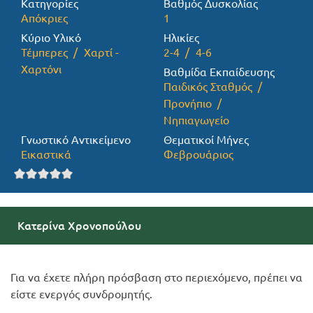
Κατηγορίες
Βαθμός Δυσκολίας
Απόκριες
1
Προσφορές
Κύριο Υλικό
Ηλικίες
Τέμπερες
Χαρτί -
2-4
4-6
Χαρτόνι
Βαθμίδα Εκπαίδευσης
Παιδικός Σταθμός
Προνήπιο
Νηπιαγωγείο
Γνωστικό Αντικείμενο
Θεματικοί Μήνες
Εικαστικά
Φεβρουάριος
Κατερίνα Χρονοπούλου
Για να έχετε πλήρη πρόσβαση στο περιεχόμενο, πρέπει να
είστε ενεργός συνδρομητής.