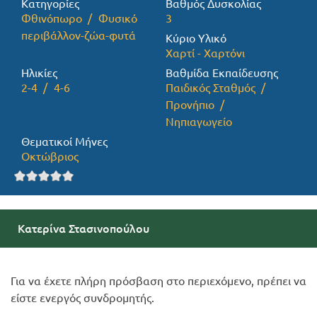
Κατηγορίες
Βαθμός Δυσκολίας
Φθινόπωρο
Φυσικό
3
Προσφορές
περιβάλλον-ζώα-φυτά
Κύριο Υλικό
Χαρτί - Χαρτόνι
Ηλικίες
Βαθμίδα Εκπαίδευσης
2-4
4-6
Παιδικός Σταθμός
Προνήπιο
Νηπιαγωγείο
Θεματικοί Μήνες
Οκτώβριος
Κατερίνα Στασινοπούλου
Για να έχετε πλήρη πρόσβαση στο περιεχόμενο, πρέπει να
είστε ενεργός συνδρομητής.