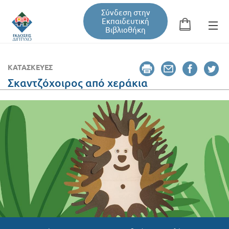
Σύνδεση στην
Εκπαιδευτική
Βιβλιοθήκη
Αναζήτηση
Φόρμα αναζήτησης
ΚΑΤΑΣΚΕΥΈΣ
Σκαντζόχοιρος από χεράκια
Εκπαιδευτική Βιβλιοθήκη
Βιβλία
Σεμινάρια / Συνέδρια
Τεύχη Περιοδικών