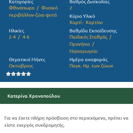
Κατηγορίες
Βαθμός Δυσκολίας
Φθινόπωρο
Φυσικό
2
Προσφορές
περιβάλλον-ζώα-φυτά
Κύριο Υλικό
Χαρτί - Χαρτόνι
Ηλικίες
Βαθμίδα Εκπαίδευσης
2-4
4-6
Παιδικός Σταθμός
Προνήπιο
Νηπιαγωγείο
Θεματικοί Μήνες
Ημέρα αναφοράς
Οκτώβριος
Παγκ. Ημ. των ζώων
Κατερίνα Χρονοπούλου
Για να έχετε πλήρη πρόσβαση στο περιεχόμενο, πρέπει να
είστε ενεργός συνδρομητής.