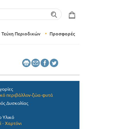
λέξεις-κλειδιά
Τεύχη Περιοδικών
Προσφορές
Σύγχρονο Νηπιαγωγείο
Δημιουργικό Εργαστήρι
γορίες
κό περιβάλλον-ζώα-φυτά
ός Δυσκολίας
ο Υλικό
ί - Χαρτόνι