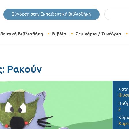
Εισάγετε τις 
Σύνδεση στην Εκπαιδευτική Βιβλιοθήκη
ιδευτική Βιβλιοθήκη
Βιβλία
Σεμινάρια / Συνέδρια
Θεματικές Κατηγορίες Βιβλίων
Εκδόσεις Δίπτυχο
: Ρακούν
Bazaar
Κατη
Φυσι
Βαθμ
2
Κύρι
Χαρτ