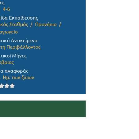
ες
4-6
ίδα Εκπαίδευσης
ικός Σταθμός
Προνήπιο
αγωγείο
τικό Αντικείμενο
τη Περιβάλλοντος
τικοί Μήνες
βριος
α αναφοράς
. Ημ. των ζώων