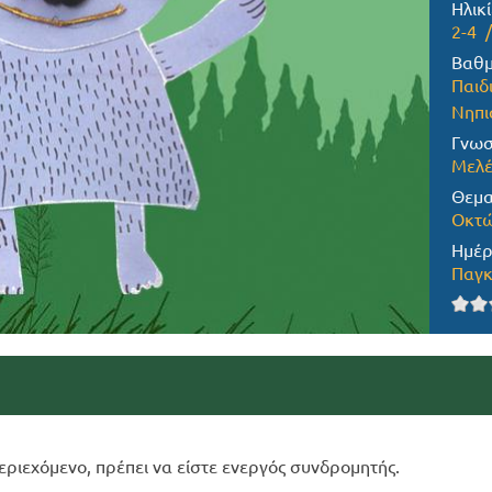
Ηλικί
2-4
Βαθμ
Παιδ
Νηπι
Γνωσ
Μελέ
Θεμα
Οκτώ
Ημέρ
Παγκ
εριεχόμενο, πρέπει να είστε ενεργός συνδρομητής.