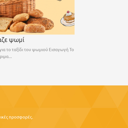
αζε ψωμί
για το ταξίδι του ψωμιού Εισαγωγή Το
ριμα...
ιδικές προσφορές.