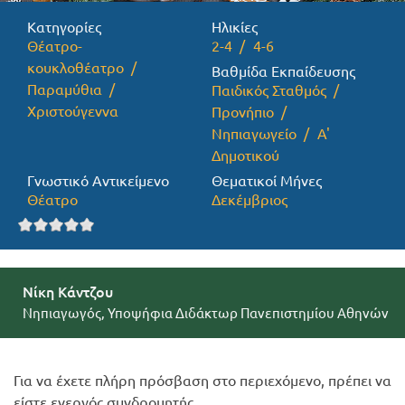
Κατηγορίες
Ηλικίες
Προσφορές
Θέατρο-
2-4
4-6
κουκλοθέατρο
Βαθμίδα Εκπαίδευσης
Παραμύθια
Παιδικός Σταθμός
Χριστούγεννα
Προνήπιο
Νηπιαγωγείο
Α'
Δημοτικού
Γνωστικό Αντικείμενο
Θεματικοί Μήνες
Θέατρο
Δεκέμβριος
Νίκη Κάντζου
Νηπιαγωγός, Υποψήφια Διδάκτωρ Πανεπιστημίου Αθηνών
Για να έχετε πλήρη πρόσβαση στο περιεχόμενο, πρέπει να
είστε ενεργός συνδρομητής.