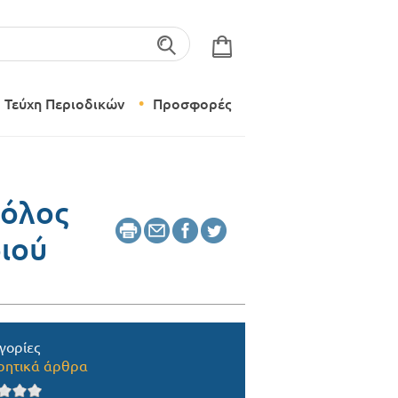
λέξεις-κλειδιά
Τεύχη Περιοδικών
Προσφορές
Σύγχρονο Νηπιαγωγείο
Δημιουργικό Εργαστήρι
ρόλος
διού
γορίες
ητικά άρθρα