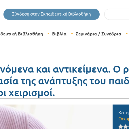
Εισάγετε τις 
Σύνδεση στην Εκπαιδευτική Βιβλιοθήκη
ιδευτική Βιβλιοθήκη
Βιβλία
Σεμινάρια / Συνέδρια
Θεματικές Κατηγορίες Βιβλίων
Εκδόσεις Δίπτυχο
νόμενα και αντικείμενα. Ο 
ασία της ανάπτυξης του παι
Bazaar
ι χειρισμοί.
Κατη
Θεωρ