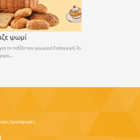
αζε ψωμί
για το ταξίδι του ψωμιού Εισαγωγή Το
ριμα...
ιδικές προσφορές.