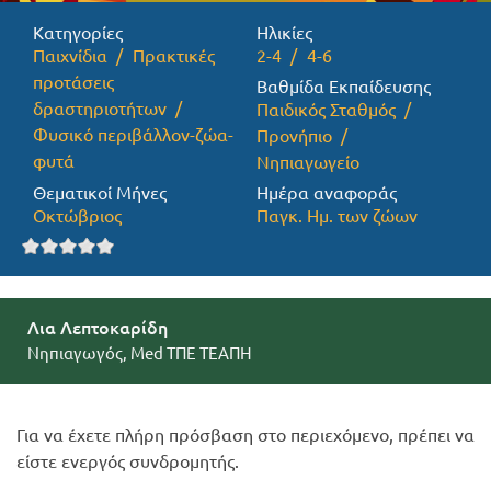
Κατηγορίες
Ηλικίες
Προσφορές
Παιχνίδια
Πρακτικές
2-4
4-6
προτάσεις
Βαθμίδα Εκπαίδευσης
δραστηριοτήτων
Παιδικός Σταθμός
Φυσικό περιβάλλον-ζώα-
Προνήπιο
φυτά
Νηπιαγωγείο
Θεματικοί Μήνες
Ημέρα αναφοράς
Οκτώβριος
Παγκ. Ημ. των ζώων
Λια Λεπτοκαρίδη
Νηπιαγωγός, Med ΤΠΕ ΤΕΑΠΗ
Για να έχετε πλήρη πρόσβαση στο περιεχόμενο, πρέπει να
είστε ενεργός συνδρομητής.