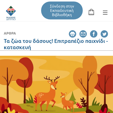
Σύνδεση στην
Εκπαιδευτική
Βιβλιοθήκη
Αναζήτηση
Φόρμα αναζήτησης
ΆΡΘΡΑ
Τα ζώα του δάσους! Επιτραπέζιο παιχνίδι -
κατασκευή
Εκπαιδευτική Βιβλιοθήκη
Βιβλία
Σεμινάρια / Συνέδρια
Τεύχη Περιοδικών