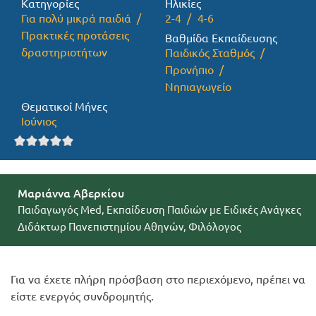
Κατηγορίες
Ηλικίες
Για πολύ μικρά παιδιά
2-4
4-6
Προσφορές
Πρακτικές προτάσεις
Βαθμίδα Εκπαίδευσης
δραστηριοτήτων
Παιδικός Σταθμός
Προνήπιο
Νηπιαγωγείο
Θεματικοί Μήνες
Ιούνιος
Μαριάννα Αβερκίου
Παιδαγωγός Med, Εκπαίδευση Παιδιών με Ειδικές Ανάγκες
Διδάκτωρ Πανεπιστημίου Αθηνών, Φιλόλογος
Για να έχετε πλήρη πρόσβαση στο περιεχόμενο, πρέπει να
είστε ενεργός συνδρομητής.