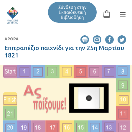
Σύνδεση στην
Εκπαιδευτική
Βιβλιοθήκη
Αναζήτηση
Φόρμα αναζήτησης
ΆΡΘΡΑ
Επιτραπέζιο παιχνίδι για την 25η Μαρτίου
1821
Εκπαιδευτική Βιβλιοθήκη
Βιβλία
Σεμινάρια / Συνέδρια
Τεύχη Περιοδικών