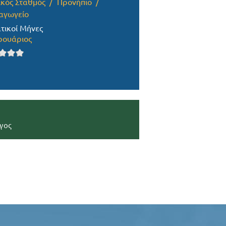
ικός Σταθμός
Προνήπιο
αγωγείο
τικοί Μήνες
ουάριος
γος