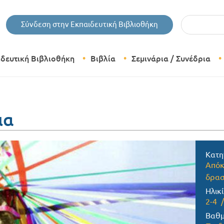
Εισάγετε τις 
Σύνδεση στην Εκπαιδευτική Βιβλιοθήκη
ιδευτική Βιβλιοθήκη
Βιβλία
Σεμινάρια / Συνέδρια
Θεματικές Κατηγορίες Βιβλίων
Εκδόσεις Δίπτυχο
ια
Bazaar
Κατη
Απόκ
δρασ
Ηλικί
2-4
Βαθμ