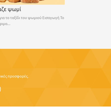
αζε ψωμί
για το ταξίδι του ψωμιού Εισαγωγή Το
ριμα...
ιδικές προσφορές.