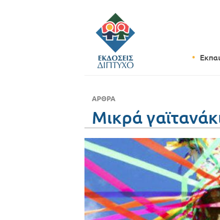
Εκπα
ΆΡΘΡΑ
Μικρά γαϊτανάκ