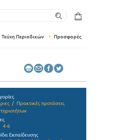
λέξεις-κλειδιά
Τεύχη Περιοδικών
Προσφορές
Σύγχρονο Νηπιαγωγείο
Δημιουργικό Εργαστήρι
γορίες
ριες
Πρακτικές προτάσεις
τηριοτήτων
ες
4-6
ίδα Εκπαίδευσης