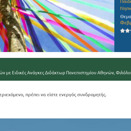
Παιδ
Νηπι
Θεμα
Φεβρ
ών με Ειδικές Ανάγκες Διδάκτωρ Πανεπιστημίου Αθηνών, Φιλόλο
εριεχόμενο, πρέπει να είστε ενεργός συνδρομητής.