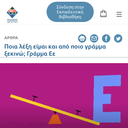
Σύνδεση στην
Εκπαιδευτική
Βιβλιοθήκη
Αναζήτηση
Φόρμα αναζήτησης
ΆΡΘΡΑ
Ποια λέξη είμαι και από ποιο γράμμα
ξεκινώ; Γράμμα Εε
Εκπαιδευτική Βιβλιοθήκη
Βιβλία
Σεμινάρια / Συνέδρια
Τεύχη Περιοδικών