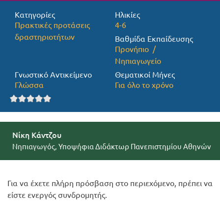
Κατηγορίες
Ηλικίες
Προσφορές
Πρακτικές προτάσεις
4-6
δραστηριοτήτων
Βαθμίδα Εκπαίδευσης
Προνήπιο
Νηπιαγωγείο
Γνωστικό Αντικείμενο
Θεματικοί Μήνες
Γλώσσα
Για όλο το χρόνο
Νίκη Κάντζου
Νηπιαγωγός, Υποψήφια Διδάκτωρ Πανεπιστημίου Αθηνών
Για να έχετε πλήρη πρόσβαση στο περιεχόμενο, πρέπει να
είστε ενεργός συνδρομητής.