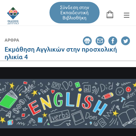
Σύνδεση στην
Εκπαιδευτική
Βιβλιοθήκη
Αναζήτηση
Φόρμα αναζήτησης
ΆΡΘΡΑ
Εκμάθηση Αγγλικών στην προσχολική
ηλικία 4
Εκπαιδευτική Βιβλιοθήκη
Βιβλία
Σεμινάρια / Συνέδρια
Τεύχη Περιοδικών