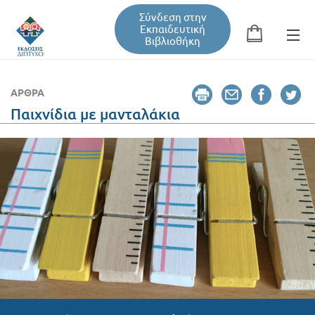
Σύνδεση στην
Εκπαιδευτική
Βιβλιοθήκη
Αναζήτηση
Φόρμα αναζήτησης
ΆΡΘΡΑ
Παιχνίδια με μανταλάκια
Εκπαιδευτική Βιβλιοθήκη
Βιβλία
Σεμινάρια / Συνέδρια
Τεύχη Περιοδικών