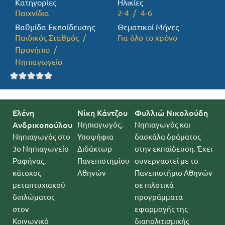
Κατηγορίες
Ηλικίες
Παιχνίδια
2-4
4-6
Προσφορές
Βαθμίδα Εκπαίδευσης
Θεματικοί Μήνες
Παιδικός Σταθμός
Για όλο το χρόνο
Προνήπιο
Νηπιαγωγείο
Ελένη
Νίκη Κάντζου
Φυλλιώ Νικολούδη
Ανδρικοπούλου
Νηπιαγωγός,
Νηπιαγωγός και
Νηπιαγωγός στο
Υποψήφια
δασκάλα δράματος
3ο Νηπιαγωγείο
Διδάκτωρ
στην εκπαίδευση. Έχει
Ραφήνας,
Πανεπιστημίου
συνεργαστεί με το
κάτοχος
Αθηνών
Πανεπιστήμιο Αθηνών
μεταπτυχιακού
σε πιλοτικά
διπλώματος
προγράμματα
στον
εφαρμογής της
Κοινωνικό
διαπολιτισμικής