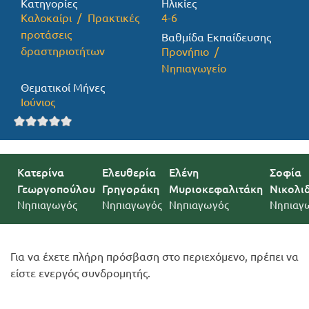
Κατηγορίες
Ηλικίες
Καλοκαίρι
Πρακτικές
4-6
Προσφορές
προτάσεις
Βαθμίδα Εκπαίδευσης
δραστηριοτήτων
Προνήπιο
Νηπιαγωγείο
Θεματικοί Μήνες
Ιούνιος
Κατερίνα
Ελευθερία
Ελένη
Σοφία
Γεωργοπούλου
Γρηγοράκη
Μυριοκεφαλιτάκη
Νικολι
Νηπιαγωγός
Νηπιαγωγός
Νηπιαγωγός
Νηπιαγ
Για να έχετε πλήρη πρόσβαση στο περιεχόμενο, πρέπει να
είστε ενεργός συνδρομητής.