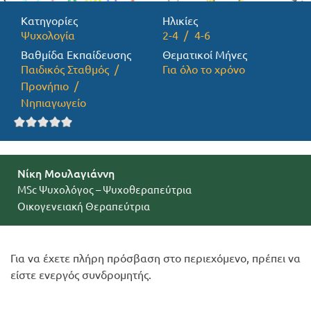
Κατηγορίες
Ηλικίες
Προσφορές
Ψυχολογία
2-4
4-6
Βαθμίδα Εκπαίδευσης
Θεματικοί Μήνες
Παιδικός Σταθμός
Για όλο το χρόνο
Προνήπιο
Νηπιαγωγείο
Νίκη Μουλαγιάννη
MSc Ψυχολόγος – Ψυχοθεραπεύτρια
Οικογενειακή Θεραπεύτρια
Για να έχετε πλήρη πρόσβαση στο περιεχόμενο, πρέπει να
είστε ενεργός συνδρομητής.