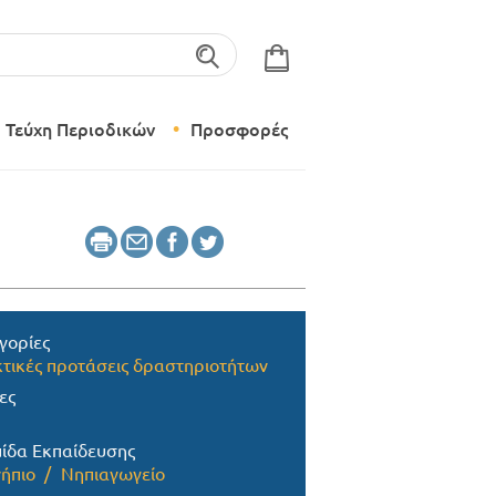
λέξεις-κλειδιά
Τεύχη Περιοδικών
Προσφορές
Σύγχρονο Νηπιαγωγείο
Δημιουργικό Εργαστήρι
γορίες
τικές προτάσεις δραστηριοτήτων
ες
ίδα Εκπαίδευσης
ήπιο
Νηπιαγωγείο