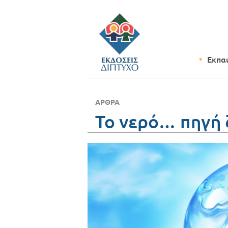
Εκπα
ΆΡΘΡΑ
Το νερό… πηγή