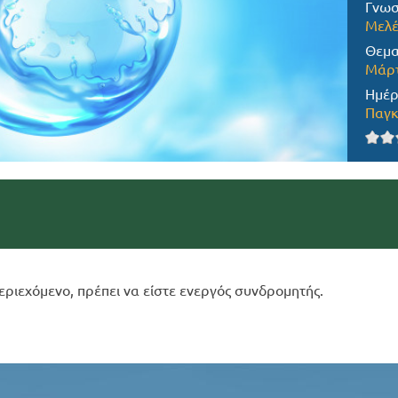
Γνωσ
Μελέ
Θεμα
Μάρτ
Ημέρ
Παγκ
εριεχόμενο, πρέπει να είστε ενεργός συνδρομητής.