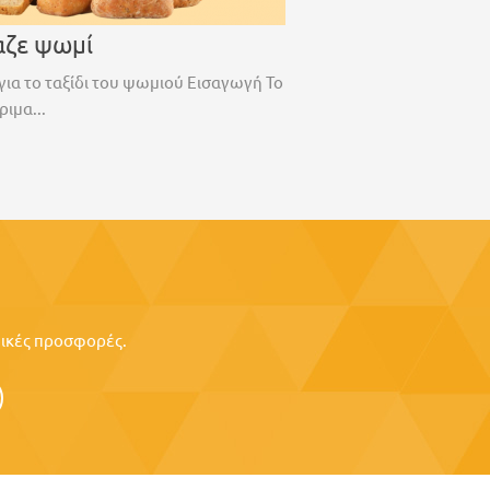
αζε ψωμί
για το ταξίδι του ψωμιού Εισαγωγή Το
ριμα...
ιδικές προσφορές.