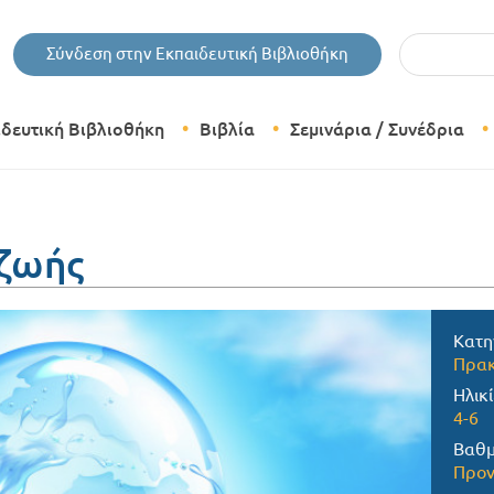
Εισάγετε τις 
Σύνδεση στην Εκπαιδευτική Βιβλιοθήκη
ιδευτική Βιβλιοθήκη
Βιβλία
Σεμινάρια / Συνέδρια
Θεματικές Κατηγορίες Βιβλίων
Εκδόσεις Δίπτυχο
 ζωής
Bazaar
Κατη
Πρακ
Ηλικί
4-6
Βαθμ
Προν