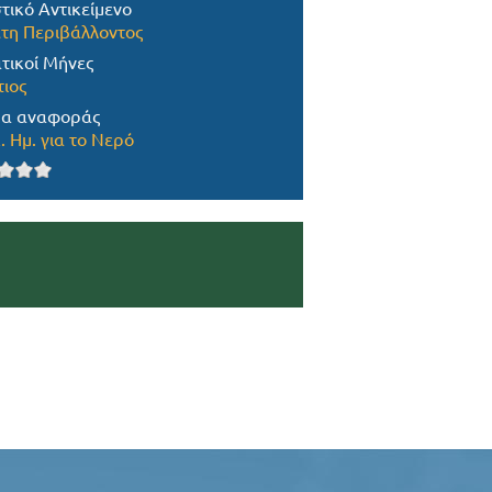
τικό Αντικείμενο
τη Περιβάλλοντος
τικοί Μήνες
ιος
α αναφοράς
. Ημ. για το Νερό