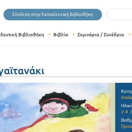
Εισάγετε τις 
Σύνδεση στην Εκπαιδευτική Βιβλιοθήκη
ιδευτική Βιβλιοθήκη
Βιβλία
Σεμινάρια / Συνέδρια
Θεματικές Κατηγορίες Βιβλίων
Εκδόσεις Δίπτυχο
 γαϊτανάκι
Bazaar
Κατη
Απόκ
Ηλικί
2-4
Βαθμ
Προν