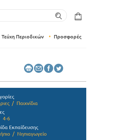
λέξεις-κλειδιά
Τεύχη Περιοδικών
Προσφορές
Σύγχρονο Νηπιαγωγείο
Δημιουργικό Εργαστήρι
γορίες
ριες
Παιχνίδια
ες
4-6
ίδα Εκπαίδευσης
ήπιο
Νηπιαγωγείο