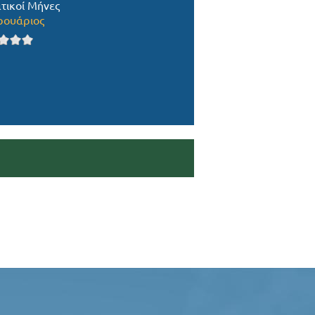
τικοί Μήνες
ουάριος