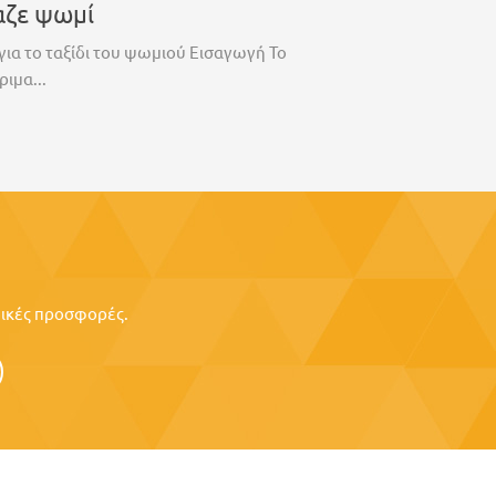
αζε ψωμί
για το ταξίδι του ψωμιού Εισαγωγή Το
ριμα...
ιδικές προσφορές.