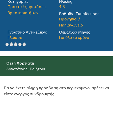
Κατηγορίες
Ηλικίες
Πρακτικές προτάσεις
4-6
Προσφορές
δραστηριοτήτων
Βαθμίδα Εκπαίδευσης
Προνήπιο
Νηπιαγωγείο
Γνωστικό Αντικείμενο
Θεματικοί Μήνες
Γλώσσα
Για όλο το χρόνο
Θέτη Χορτιάτη
Λογοτέχνης - Ποιήτρια
Για να έχετε πλήρη πρόσβαση στο περιεχόμενο, πρέπει να
είστε ενεργός συνδρομητής.