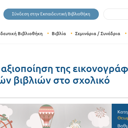
Εισάγετε τις 
Σύνδεση στην Εκπαιδευτική Βιβλιοθήκη
ιδευτική Βιβλιοθήκη
Βιβλία
Σεμινάρια / Συνέδρια
Θεματικές Κατηγορίες Βιβλίων
Εκδόσεις Δίπτυχο
 αξιοποίηση της εικονογρά
ών βιβλιών στο σχολικό
Bazaar
Κατη
Θεωρ
Βαθμ