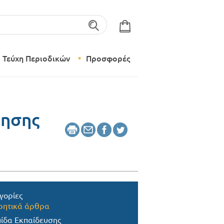
λέξεις-κλειδιά
Τεύχη Περιοδικών
Προσφορές
Σύγχρονο Νηπιαγωγείο
Δημιουργικό Εργαστήρι
φησης
γορίες
ητικά άρθρα
ίδα Εκπαίδευσης