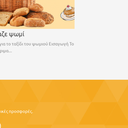
αζε ψωμί
για το ταξίδι του ψωμιού Εισαγωγή Το
ριμα...
ιδικές προσφορές.