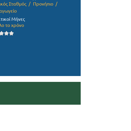
ικός Σταθμός
Προνήπιο
αγωγείο
τικοί Μήνες
λο το χρόνο