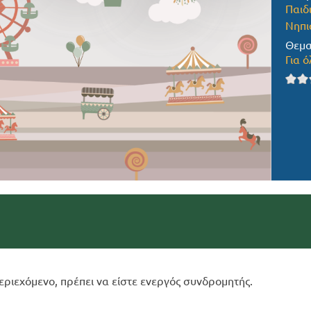
Παιδ
Νηπι
Θεμα
Για ό
εριεχόμενο, πρέπει να είστε ενεργός συνδρομητής.