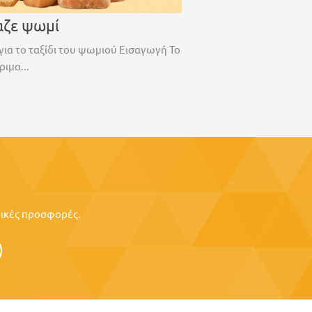
αζε ψωμί
για το ταξίδι του ψωμιού Εισαγωγή Το
ριμα...
ιδικές προσφορές.