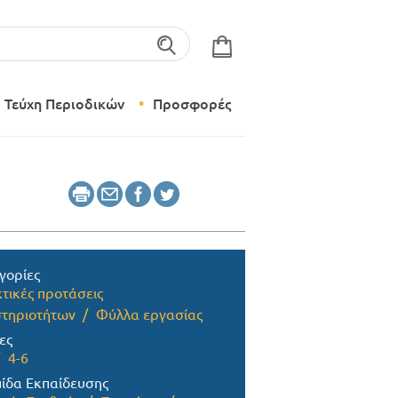
λέξεις-κλειδιά
Τεύχη Περιοδικών
Προσφορές
Σύγχρονο Νηπιαγωγείο
Δημιουργικό Εργαστήρι
γορίες
τικές προτάσεις
τηριοτήτων
Φύλλα εργασίας
ες
4-6
ίδα Εκπαίδευσης