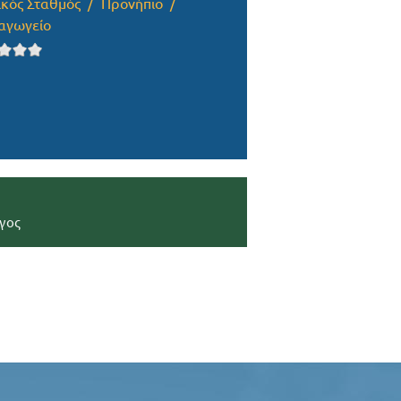
ικός Σταθμός
Προνήπιο
αγωγείο
γος