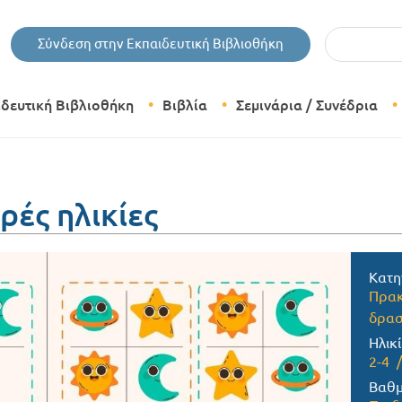
Εισάγετε τις 
Σύνδεση στην Εκπαιδευτική Βιβλιοθήκη
ιδευτική Βιβλιοθήκη
Βιβλία
Σεμινάρια / Συνέδρια
Θεματικές Κατηγορίες Βιβλίων
Εκδόσεις Δίπτυχο
ρές ηλικίες
Bazaar
Κατη
Πρακ
δρασ
Ηλικί
2-4
Βαθμ