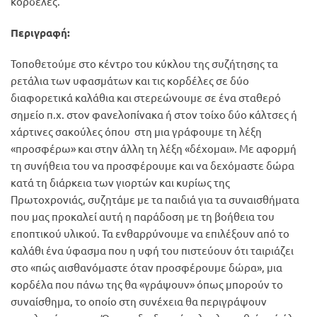
κορδέλες.
Περιγραφή:
Τοποθετούμε στο κέντρο του κύκλου της συζήτησης τα
ρετάλια των υφασμάτων και τις κορδέλες σε δύο
διαφορετικά καλάθια και στερεώνουμε σε ένα σταθερό
σημείο π.χ. στον φανελοπίνακα ή στον τοίχο δύο κάλτσες ή
χάρτινες σακούλες όπου στη μια γράφουμε τη λέξη
«προσφέρω» και στην άλλη τη λέξη «δέχομαι». Με αφορμή
τη συνήθεια του να προσφέρουμε και να δεχόμαστε δώρα
κατά τη διάρκεια των γιορτών και κυρίως της
Πρωτοχρονιάς, συζητάμε με τα παιδιά για τα συναισθήματα
που μας προκαλεί αυτή η παράδοση με τη βοήθεια του
εποπτικού υλικού. Τα ενθαρρύνουμε να επιλέξουν από το
καλάθι ένα ύφασμα που η υφή του πιστεύουν ότι ταιριάζει
στο «πώς αισθανόμαστε όταν προσφέρουμε δώρα», μια
κορδέλα που πάνω της θα «γράψουν» όπως μπορούν το
συναίσθημα, το οποίο στη συνέχεια θα περιγράψουν