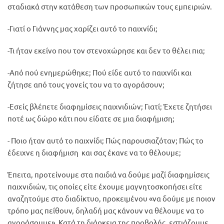
σταδιακά στην κατάθεση των προσωπικών τους εμπειριών.
-Γιατί ο Γιάννης μας χαρίζει αυτό το παιχνίδι;
-Τι ήταν εκείνο που τον στενοχώρησε και δεν το θέλει πια;
-Από πού ενημερώθηκε; Πού είδε αυτό το παιχνίδι και
ζήτησε από τους γονείς του να το αγοράσουν;
-Εσείς βλέπετε διαφημίσεις παιχνιδιών; Γιατί; Έχετε ζητήσει
ποτέ ως δώρο κάτι που είδατε σε μια διαφήμιση;
- Ποιο ήταν αυτό το παιχνίδι; Πώς παρουσιαζόταν; Πώς το
έδειχνε η διαφήμιση και σας έκανε να το θέλουμε;
Έπειτα, προτείνουμε στα παιδιά να δούμε μαζί διαφημίσεις
παιχνιδιών, τις οποίες είτε έχουμε μαγνητοσκοπήσει είτε
αναζητούμε στο διαδίκτυο, προκειμένου «να δούμε με ποιον
τρόπο μας πείθουν, δηλαδή μας κάνουν να θέλουμε να το
αγοράσουμε». Κατά τη διάρκεια της προβολής, εστιάζουμε