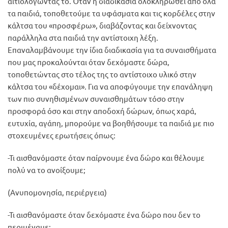
αιτιολογώντας το. Όταν η διαδικασία ολοκληρωθεί από όλα
τα παιδιά, τοποθετούμε τα υφάσματα και τις κορδέλες στην
κάλτσα του «προσφέρω», διαβάζοντας και δείχνοντας
παράλληλα στα παιδιά την αντίστοιχη λέξη.
Επαναλαμβάνουμε την ίδια διαδικασία για τα συναισθήματα
που μας προκαλούνται όταν δεχόμαστε δώρα,
τοποθετώντας στο τέλος της το αντίστοιχο υλικό στην
κάλτσα του «δέχομαι». Για να αποφύγουμε την επανάληψη
των πιο συνηθισμένων συναισθημάτων τόσο στην
προσφορά όσο και στην αποδοχή δώρων, όπως χαρά,
ευτυχία, αγάπη, μπορούμε να βοηθήσουμε τα παιδιά με πιο
στοχευμένες ερωτήσεις όπως:
-Τι αισθανόμαστε όταν παίρνουμε ένα δώρο και θέλουμε
πολύ να το ανοίξουμε;
(Ανυπομονησία, περιέργεια)
-Τι αισθανόμαστε όταν δεχόμαστε ένα δώρο που δεν το
περιμέναμε;