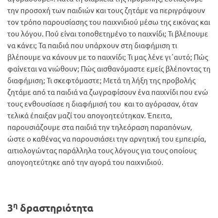
την προσοχή των παιδιών και τους ζητάμε να περιγράψουν
τον τρόπο παρουσίασης του παιχνιδιού μέσω της εικόνας και
του λόγου. Πού είναι τοποθετημένο το παιχνίδι; Τι βλέπουμε
να κάνει; Τα παιδιά που υπάρχουν στη διαφήμιση τι
βλέπουμε να κάνουν με το παιχνίδι; Τι μας λένε γι΄αυτό; Πώς
φαίνεται να νιώθουν; Πώς αισθανόμαστε εμείς βλέποντας τη
διαφήμιση; Τι σκεφτόμαστε; Μετά τη λήξη της προβολής
ζητάμε από τα παιδιά να ζωγραφίσουν ένα παιχνίδι που ενώ
τους ενθουσίασε η διαφήμισή του και το αγόρασαν, όταν
τελικά έπαιξαν μαζί του απογοητεύτηκαν. Έπειτα,
παρουσιάζουμε στα παιδιά την τηλεόραση παραπόνων,
ώστε ο καθένας να παρουσιάσει την αρνητική του εμπειρία,
αιτιολογώντας παράλληλα τους λόγους για τους οποίους
απογοητεύτηκε από την αγορά του παιχνιδιού.
η
3
δραστηριότητα