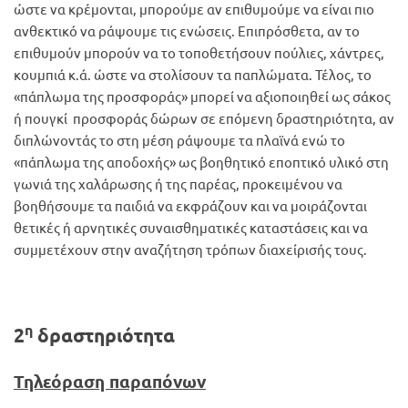
ώστε να κρέμονται, μπορούμε αν επιθυμούμε να είναι πιο
ανθεκτικό να ράψουμε τις ενώσεις. Επιπρόσθετα, αν το
επιθυμούν μπορούν να το τοποθετήσουν πούλιες, χάντρες,
κουμπιά κ.ά. ώστε να στολίσουν τα παπλώματα. Τέλος, το
«πάπλωμα της προσφοράς» μπορεί να αξιοποιηθεί ως σάκος
ή πουγκί προσφοράς δώρων σε επόμενη δραστηριότητα, αν
διπλώνοντάς το στη μέση ράψουμε τα πλαϊνά ενώ το
«πάπλωμα της αποδοχής» ως βοηθητικό εποπτικό υλικό στη
γωνιά της χαλάρωσης ή της παρέας, προκειμένου να
βοηθήσουμε τα παιδιά να εκφράζουν και να μοιράζονται
θετικές ή αρνητικές συναισθηματικές καταστάσεις και να
συμμετέχουν στην αναζήτηση τρόπων διαχείρισής τους.
η
2
δραστηριότητα
Τηλεόραση παραπόνων