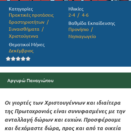
Κατηγορίες
Ηλικίες
Προσφορές
Πρακτικές προτάσεις
2-4
4-6
δραστηριοτήτων
Βαθμίδα Εκπαίδευσης
Συναισθήματα
Προνήπιο
Χριστούγεννα
Νηπιαγωγείο
Θεματικοί Μήνες
Δεκέμβριος
Αργυρώ Παναγιώτου
Οι γιορτές των Χριστουγέννων και ιδιαίτερα
της Πρωτοχρονιάς είναι συνυφασμένες με την
ανταλλαγή δώρων και ευχών. Προσφέρουμε
και δεχόμαστε δώρα, προς και από τα οικεία