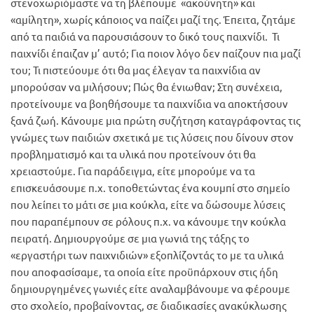
στενοχωριόμαστε να τη βλέπουμε «ακούνητη» και
«αμίλητη», χωρίς κάποιος να παίζει μαζί της. Έπειτα, ζητάμε
από τα παιδιά να παρουσιάσουν το δικό τους παιχνίδι. Τι
παιχνίδι έπαιζαν μ’ αυτό; Για ποιον λόγο δεν παίζουν πια μαζί
του; Τι πιστεύουμε ότι θα μας έλεγαν τα παιχνίδια αν
μπορούσαν να μιλήσουν; Πώς θα ένιωθαν; Στη συνέχεια,
προτείνουμε να βοηθήσουμε τα παιχνίδια να αποκτήσουν
ξανά ζωή. Κάνουμε μια πρώτη συζήτηση καταγράφοντας τις
γνώμες των παιδιών σχετικά με τις λύσεις που δίνουν στον
προβληματισμό και τα υλικά που προτείνουν ότι θα
χρειαστούμε. Για παράδειγμα, είτε μπορούμε να τα
επισκευάσουμε π.χ. τοποθετώντας ένα κουμπί στο σημείο
που λείπει το μάτι σε μια κούκλα, είτε να δώσουμε λύσεις
που παραπέμπουν σε ρόλους π.χ. να κάνουμε την κούκλα
πειρατή. Δημιουργούμε σε μια γωνιά της τάξης το
«εργαστήρι των παιχνιδιών» εξοπλίζοντάς το με τα υλικά
που αποφασίσαμε, τα οποία είτε προϋπάρχουν στις ήδη
δημιουργημένες γωνιές είτε αναλαμβάνουμε να φέρουμε
στο σχολείο, προβαίνοντας, σε διαδικασίες ανακύκλωσης