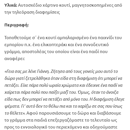
Υλικά:
Αυτοσχέδιο χάρτινο κουτί, μαγνητοσκοπημένες από
την τηλεόραση διαφημίσεις
Περιγραφή:
Τοποθετούμε σ΄ ένα κουτί αμπαλαρισμένο ένα παιχνίδι του
εμπορίου π.χ. ένα ελικοπτεράκι και ένα συνοδευτικό
γράμμα, αποστολέας του οποίου είναι ένα παιδί που
αναφέρει:
«Γεια σας με λένε Γιάννη. Ζήτησα από τους γονείς μου αυτό το
δώρο γιατί ξετρελάθηκα όταν είδα στη διαφήμιση ότι μπορεί να
πετάξει. Είχε πάρα πολύ ωραία χρώματα και έδειχνε ένα παιδί να
χαίρεται πάρα πολύ που παίζει μαζί του. Όμως, όταν το άνοιξα
είδα πως δεν μπορεί να πετάξει από μόνο του. Η διαφήμιση έλεγε
ψέματα. Γι’ αυτό δεν το θέλω πια και το χαρίζω σε σας που ίσως
το θέλετε»
. Αφού παρουσιάσουμε το δώρο και διαβάσουμε
το γράμμα στα παιδιά επεξεργαζόμαστε το τελευταίο ως
προς το εννοιολογικό του περιεχόμενο και οδηγούμαστε