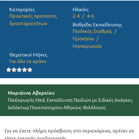
Κατηγορίες
Ηλικίες
Προσφορές
Πρακτικές προτάσεις
2-4
4-6
δραστηριοτήτων
Βαθμίδα Εκπαίδευσης
Παιδικός Σταθμός
Προνήπιο
Νηπιαγωγείο
Θεματικοί Μήνες
Για όλο το χρόνο
Μαριάννα Αβερκίου
Παιδαγωγός Med, Εκπαίδευση Παιδιών με Ειδικές Ανάγκες
Διδάκτωρ Πανεπιστημίου Αθηνών, Φιλόλογος
Για να έχετε πλήρη πρόσβαση στο περιεχόμενο, πρέπει να
είστε ενεργός συνδρομητής.