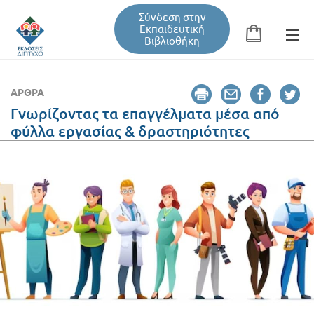
Σύνδεση στην
Εκπαιδευτική
Βιβλιοθήκη
Αναζήτηση
Φόρμα αναζήτησης
ΆΡΘΡΑ
Γνωρίζοντας τα επαγγέλματα μέσα από
φύλλα εργασίας & δραστηριότητες
Εκπαιδευτική Βιβλιοθήκη
Βιβλία
Σεμινάρια / Συνέδρια
Τεύχη Περιοδικών