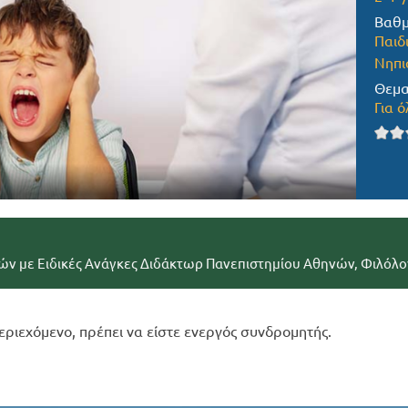
Βαθμ
Παιδ
Νηπι
Θεμα
Για ό
ών με Ειδικές Ανάγκες Διδάκτωρ Πανεπιστημίου Αθηνών, Φιλόλο
εριεχόμενο, πρέπει να είστε ενεργός συνδρομητής.