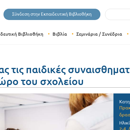
Εισάγετε τις 
Σύνδεση στην Εκπαιδευτική Βιβλιοθήκη
ιδευτική Βιβλιοθήκη
Βιβλία
Σεμινάρια / Συνέδρια
Θεματικές Κατηγορίες Βιβλίων
Εκδόσεις Δίπτυχο
ς τις παιδικές συναισθηματ
χώρο του σχολείου
Bazaar
Κατη
Πρακ
δρασ
Ηλικί
2-4