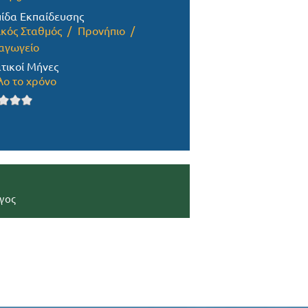
ίδα Εκπαίδευσης
ικός Σταθμός
Προνήπιο
αγωγείο
τικοί Μήνες
λο το χρόνο
γος