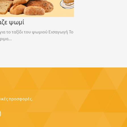
αζε ψωμί
για το ταξίδι του ψωμιού Εισαγωγή Το
ριμα...
ιδικές προσφορές.