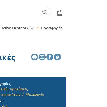
λέξεις-κλειδιά
Τεύχη Περιοδικών
Προσφορές
Σύγχρονο Νηπιαγωγείο
Δημιουργικό Εργαστήρι
ικές
γορίες
τικές προτάσεις
τηριοτήτων
Ψυχολογία
ες
4-6