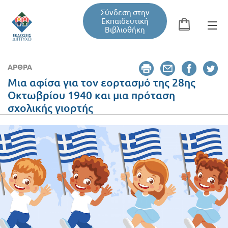
Σύνδεση στην
Εκπαιδευτική
Βιβλιοθήκη
Αναζήτηση
Φόρμα αναζήτησης
ΆΡΘΡΑ
Μια αφίσα για τον εορτασμό της 28ης
Οκτωβρίου 1940 και μια πρόταση
Εκπαιδευτική Βιβλιοθήκη
σχολικής γιορτής
Βιβλία
Σεμινάρια / Συνέδρια
Τεύχη Περιοδικών