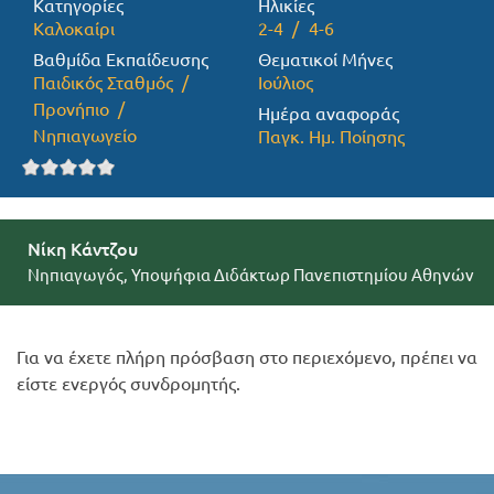
Κατηγορίες
Ηλικίες
Καλοκαίρι
2-4
4-6
Προσφορές
Βαθμίδα Εκπαίδευσης
Θεματικοί Μήνες
Παιδικός Σταθμός
Ιούλιος
Προνήπιο
Ημέρα αναφοράς
Νηπιαγωγείο
Παγκ. Ημ. Ποίησης
Νίκη Κάντζου
Νηπιαγωγός, Υποψήφια Διδάκτωρ Πανεπιστημίου Αθηνών
Για να έχετε πλήρη πρόσβαση στο περιεχόμενο, πρέπει να
είστε ενεργός συνδρομητής.