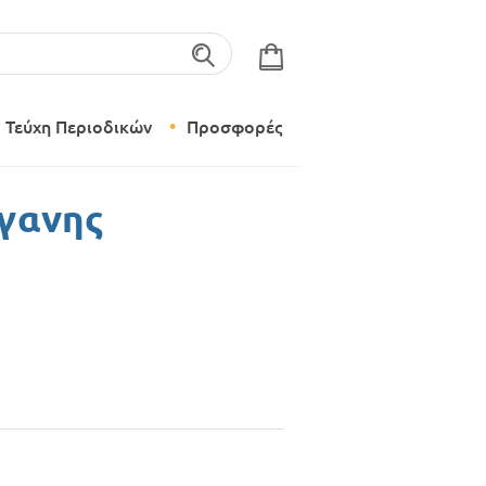
λέξεις-κλειδιά
Τεύχη Περιοδικών
Προσφορές
Σύγχρονο Νηπιαγωγείο
ίγανης
Δημιουργικό Εργαστήρι