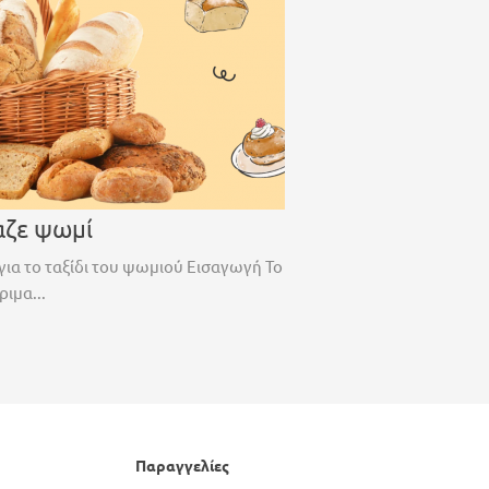
αζε ψωμί
για το ταξίδι του ψωμιού Εισαγωγή Το
ριμα...
Παραγγελίες