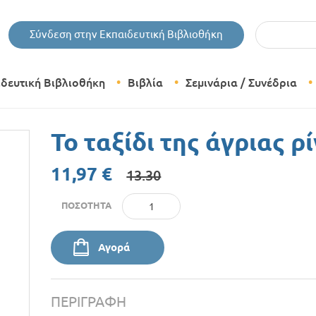
Εισάγετε τις 
Σύνδεση στην Εκπαιδευτική Βιβλιοθήκη
ιδευτική Βιβλιοθήκη
Βιβλία
Σεμινάρια / Συνέδρια
Θεματικές Κατηγορίες Βιβλίων
Το ταξίδι της άγριας ρ
Εκδόσεις Δίπτυχο
11,97 €
13.30
Bazaar
ΠΟΣΌΤΗΤΑ
Αγορά
ΠΕΡΙΓΡΑΦΉ