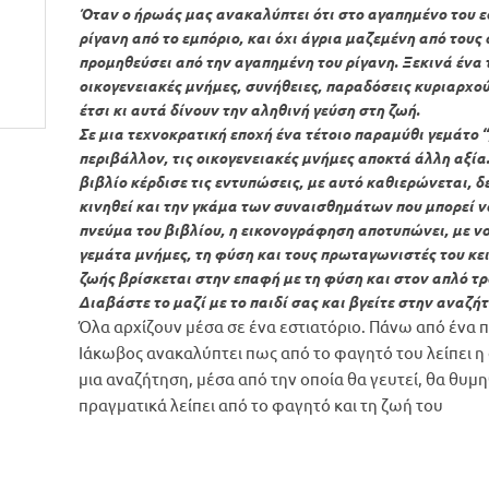
Όταν ο ήρωάς μας ανακαλύπτει ότι στο αγαπημένο του εσ
ρίγανη από το εμπόριο, και όχι άγρια μαζεμένη από τους 
προμηθεύσει από την αγαπημένη του ρίγανη. Ξεκινά ένα τ
οικογενειακές μνήμες, συνήθειες, παραδόσεις κυριαρχού
έτσι κι αυτά δίνουν την αληθινή γεύση στη ζωή.
Σε μια τεχνοκρατική εποχή ένα τέτοιο παραμύθι γεμάτο 
περιβάλλον, τις οικογενειακές μνήμες αποκτά άλλη αξία
βιβλίο κέρδισε τις εντυπώσεις, με αυτό καθιερώνεται, δ
κινηθεί και την γκάμα των συναισθημάτων που μπορεί να
πνεύμα του βιβλίου, η εικονογράφηση αποτυπώνει, με 
γεμάτα μνήμες, τη φύση και τους πρωταγωνιστές του κε
ζωής βρίσκεται στην επαφή με τη φύση και στον απλό τρ
Διαβάστε το μαζί με το παιδί σας και βγείτε στην αναζήτ
Όλα αρχίζουν μέσα σε ένα εστιατόριο. Πάνω από ένα π
Ιάκωβος ανακαλύπτει πως από το φαγητό του λείπει η ά
μια αναζήτηση, μέσα από την οποία θα γευτεί, θα θυμ
πραγματικά λείπει από το φαγητό και τη ζωή του