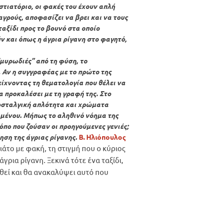
τιατόριο, οι φακές του έχουν απλή
αγρούς, αποφασίζει να βρει και να τους
αξίδι προς το βουνό στα οποίο
ν και όπως η άγρια ρίγανη στο φαγητό,
“μυρωδιές” από τη φύση, το
. Αν η συγγραφέας με το πρώτο της
είχνοντας τη θεματολογία που θέλει να
 προκαλέσει με τη γραφή της. Στο
νοσταλγική απλότητα και χρώματα
ιμένου. Μήπως το αληθινό νόημα της
όπο που ζούσαν οι προηγούμενες γενιές;
ηση της άγριας ρίγανης.
Β. Ηλιόπουλος
ιάτο με φακή, τη στιγμή που ο κύριος
γρια ρίγανη. Ξεκινά τότε ένα ταξίδι,
ηθεί και θα ανακαλύψει αυτό που