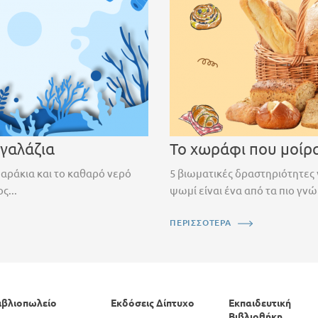
 γαλάζια
Το χωράφι που μοίρ
ψαράκια και το καθαρό νερό
5 βιωματικές δραστηριότητες 
ς...
ψωμί είναι ένα από τα πιο γνώ
ΠΕΡΙΣΣΟΤΕΡΑ
ιβλιοπωλείο
Εκδόσεις Δίπτυχο
Εκπαιδευτική
Βιβλιοθήκη