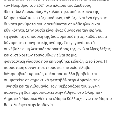
τον Νοέμβριο του 2021 στο πλαίσιο του Διεθνούς
Φεστιβάλ Λευκωσίας. Αγκαλιάστηκε από το κοινό της
Κύπρου αλλά και εκτός συνόρων, καθώς είναι ένα έργο με
δυνατά μηνύματα που απευθύνεται σε κάθε ηλικία και
εθνικότητα. Στην ουσία είναι ένας ύμνος για την ειρήνη,
τη φιλία, την αποδοχή της διαφορετικότητας, καθώς και τη
δύναμη της πραγματικής αγάπης. Στο γεγονός αυτό
συνέβαλε ο μη-λεκτικός χαρακτήρας της, ενώ οι λίγες λέξεις
και οι στίχοι των τραγουδιών είναι σε μια
φανταστική γλώσσα που επινοήθηκε ειδικά για το έργο. Η
παράσταση συνάντησε τεράστια επιτυχία, έλαβε
διθυραμβικές κριτικές, απέσπασε πολλά βραβεία και
συμμετείχε σε σημαντικά φεστιβάλ στην Αρμενία, την
Τυνησία και τη Λιθουανία. Tον Φεβρουάριο του 2024 η
παραγωγή θα παρουσιαστεί στην Αθήνα, στο Ολύμπια -
Δημοτικό Μουσικό Θέατρο «Μαρία Κάλλας», ενώ τον Μάρτιο
θα ταξιδέψει στην Ιορδανία