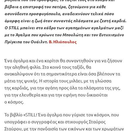
βέβαια η επιστροφή του πατέρα, ζητούμενο για κάθε
ασυνόδευτο προσφυγόπουλο, αναδεικνύουν τελικά πόσο
όμορφη είναι η ζωή όταν συναντάς πλάσματα με ζεστή καρδιά.
Ο STILL μπαίνει στο κάδρο των αγαπημένων αγαλμάτων μαζί
με το Άγαλμα που κρύωνε του Μπουλώτη και τον Ευτυχισμένο
Πρίγκιπα του Ουάιλντ.
Β. Ηλιόπουλος
Ένα άγαλμα και ένα κορίτσι θα συναντηθούν για να ζήσουν
την αληθινή φιλία. Στο κοινό τους ταξίδι, θα
ανακαλύψουν ότι τα σημαντικότερα είναι όσα βλέπουν τα
μάτια της ψυχής. Η ιστορία τους μιλάει, με τη γλώσσα
της καρδιάς, για την αγάπη προς όλα τα πλάσματα της γης,
για την ελευθερία και για την ειρήνη που δικαιούται
ο κόσμος.
Το βιβλίο «STILL! Ένα άγαλμα που γύρισε τον κόσμο», που
υπογράφει ο συγγραφέας και στιχουργός Σταύρος
Σταύρου, με την πανδαισία των εικόνων και των χρωμάτων