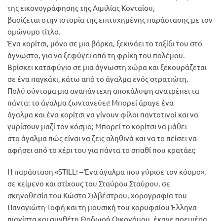
της εικονογράφησης της Αιμιλίας Κονταίου,
βασίζεται στην ιστορία της επιτυχημένης παράστασης με τον
ομώνυμο τίτλο.
Ένα κορίτσι, μόνο σε μια βάρκα, ξεκινάει το ταξίδι του στο
άγνωστο, για να ξεφύγει από τη φρίκη του πολέμου.
Βρίσκει καταφύγιο σε μια άγνωστη χώρα και ξεκουράζεται
σε ένα παγκάκι, κάτω από το άγαλμα ενός στρατιώτη.
Πολύ σύντομα μια αναπάντεχη αποκάλυψη ανατρέπει τα
πάντα: το άγαλμα ζωντανεύει! Μπορεί άραγε ένα
άγαλμα και ένα κορίτσι να γίνουν φίλοι παντοτινοί και να
γυρίσουν μαζί τον κόσμο; Μπορεί το κορίτσι να μάθει
στο άγαλμα πώς είναι να ζεις αληθινά και να το πείσει να
αφήσει από το χέρι του για πάντα το σπαθί που κρατάει;
Η παράσταση «STILL! – Ένα άγαλμα που γύρισε τον κόσμο»,
σε κείμενο και στίχους του Σταύρου Σταύρου, σε
σκηνοθεσία του Κώστα Σιλβέστρου, χορογραφία του
Παναγιώτη Τοφή και τη μουσική του κορυφαίου Έλληνα
πιανίστα και συνθέτη Θοδωρή Οικονόμου, έκανε πρεμιέρα