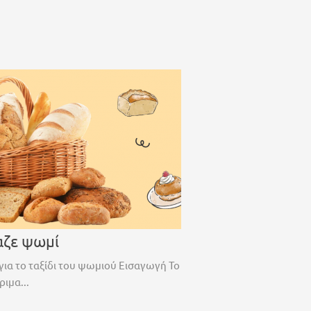
αζε ψωμί
για το ταξίδι του ψωμιού Εισαγωγή Το
ριμα...