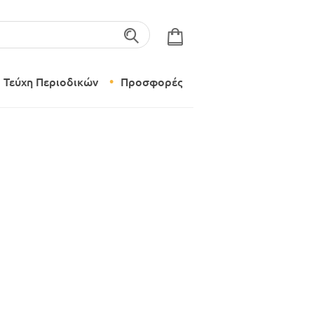
λέξεις-κλειδιά
Τεύχη Περιοδικών
Προσφορές
Σύγχρονο Νηπιαγωγείο
Δημιουργικό Εργαστήρι