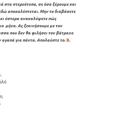
ά στα στερεότυπα, σε όσα ξέρουμε και
εδώ αποκαλύπτεται. Μην το διαβάσετε
α κι ύστερα ανακαλύψετε πώς
χο μήνα. Ας ξεκινήσουμε με τον
ισσα που δεν θα φιλήσει τον βάτραχο
ην αγαπά για πάντα. Απολαύστε το.
Β.
.
καλό
ψη
ι