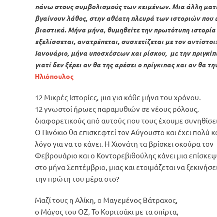
πάνω στους συμβολισμούς των κειμένων. Μια άλλη ματι
βγαίνουν λάθος, στην αθέατη πλευρά των ιστοριών που 
βιαστικά. Μήνα μήνα, θυμηθείτε την πρωτότυπη ιστορί
εξελίσσεται, ανατρέπεται, συσχετίζεται με τον αντίστοι
Ιανουάριο, μήνα υποσχέσεων και ρίσκου, με την πριγκίπ
γιατί δεν ξέρει αν θα της αρέσει ο πρίγκιπας και αν θα τ
Ηλιόπουλος
12 Μικρές Ιστορίες, μια για κάθε μήνα του χρόνου.
12 γνωστοί ήρωες παραμυθιών σε νέους ρόλους,
διαφορετικούς από αυτούς που τους έχουμε συνηθίσει
Ο Πινόκιο θα επισκεφτεί τον Αύγουστο και έχει πολύ 
λόγο για να το κάνει. Η Χιονάτη τα βρίσκει σκούρα τον
Φεβρουάριο και ο Κοντορεβιθούλης κάνει μια επίσκε
στο μήνα Σεπτέμβριο, μιας και ετοιμάζεται να ξεκινήσε
την πρώτη του μέρα στο?
Μαζί τους η Αλίκη, ο Μαγεμένος Βάτραχος,
ο Μάγος του ΟΖ, Το Κοριτσάκι με τα σπίρτα,