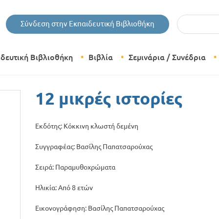
Εισάγετε τις 
Σύνδεση στην Εκπαιδευτική Βιβλιοθήκη
ιδευτική Βιβλιοθήκη
Βιβλία
Σεμινάρια / Συνέδρια
Θεματικές Κατηγορίες Βιβλίων
12 μικρές ιστορίες
Εκδόσεις Δίπτυχο
Εκδότης: Κόκκινη κλωστή δεμένη
Bazaar
Συγγραφέας: Βασίλης Παπατσαρούχας
Σειρά: Παραμυθοχρώματα
Ηλικία: Από 8 ετών
Εικονογράφηση: Βασίλης Παπατσαρούχας