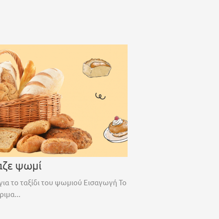
αζε ψωμί
για το ταξίδι του ψωμιού Εισαγωγή Το
ριμα...