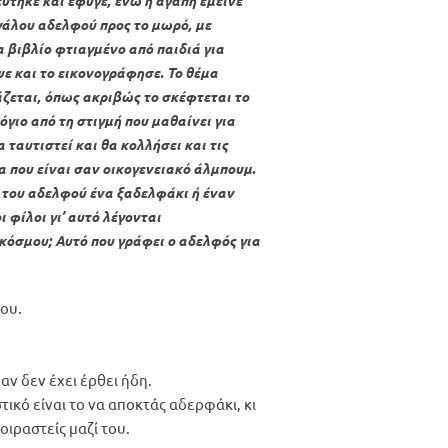
ύτηκε και έφυγε, ενώ η αγάπη έμεινε
γάλου αδελφού προς το μωρό, με
α βιβλίο φτιαγμένο από παιδιά για
ψε και το εικονογράφησε. Το θέμα
άζεται, όπως ακριβώς το σκέφτεται το
γιο από τη στιγμή που μαθαίνει για
 ταυτιστεί και θα κολλήσει και τις
 που είναι σαν οικογενειακό άλμπουμ.
η του αδελφού ένα ξαδελφάκι ή έναν
 φίλοι γι’ αυτό λέγονται
 κόσμου; Αυτό που γράφει ο αδελφός για
μου.
 αν δεν έχει έρθει ήδη.
κό είναι το να αποκτάς αδερφάκι, κι
οιραστείς μαζί του.