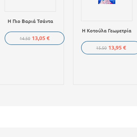
Η Πιο Βαριά Τσάντα
Η Κοτούλα Γεωμετρία
13,05 €
14.50
13,95 €
15.50