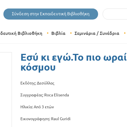
Εισάγετε τις 
Σύνδεση στην Εκπαιδευτική Βιβλιοθήκη
ιδευτική Βιβλιοθήκη
Βιβλία
Σεμινάρια / Συνέδρια
Θεματικές Κατηγορίες Βιβλίων
Εσύ κι εγώ.Το πιο ωρα
Εκδόσεις Δίπτυχο
κόσμου
Bazaar
Εκδότης: Δεσύλλας
Συγγραφέας: Roca Elisenda
Ηλικία: Από 3 ετών
Εικονογράφηση: Raul Guridi