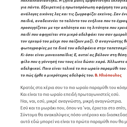
πολλαπλασιάστηκε. Η ζήλια μόλις εμφανίστηκε εκλογικε
για πάντα. Εξαιρετική η πρωτοπρόσωπη αφήγηση του με
ανάλογες εικόνες λες και τις ζωγραφίζει εκείνος. Σαν έν
παιδιά, αναδεικνύει το ταλέντο του ενήλικα που το έγρα
προσεγγίζεται με την απλότητα και τη λιτότητα που χρει
παιδί που αφηγείται στο μικρό αδελφάκι του σαν ημερολό
τον ερχομό του μέχρι που παίζουν μαζί. Ο αναγνώστης θα
φωτογραφίες με τα δικά του αδελφάκια στην ταπετσαρία
Κι όσοι είναι μοναχοπαίδια; Ε, αυτοί ας βάλουν στη θέσ
φίλο που η γέννησή του τους είχε δώσει χαρά. Άλλωστε οι
αδελφικοί. Ποιο είναι τελικά το πιο ωραίο παραμύθι του
το πώς ήρθε ο μικρότερος αδελφός του.
Β. Ηλιόπουλος
Κρατάς στα χέρια σου το πιο ωραίο παραμύθι του κόσ
Και είναι το πιο ωραίο επειδή πρωταγωνιστείς εσύ.
Ναι, ναι, εσύ, μικρέ αναγνώστη, μικρή αναγνώστρια.
Εσύ και το μωράκι που, όπου να 'ναι, έρχεται στο σπίτι,
Σύντομα θα ανακαλύψεις πόσο υπέροχο και διασκεδαστι
αυτό εδώ μπορεί να είναι το πρώτο παραμύθι που θα μ