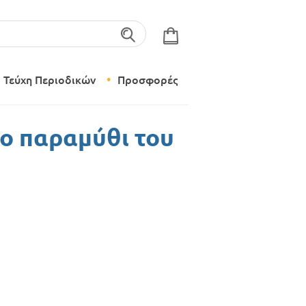
λέξεις-κλειδιά
Τεύχη Περιοδικών
Προσφορές
Σύγχρονο Νηπιαγωγείο
ίο παραμύθι του
Δημιουργικό Εργαστήρι